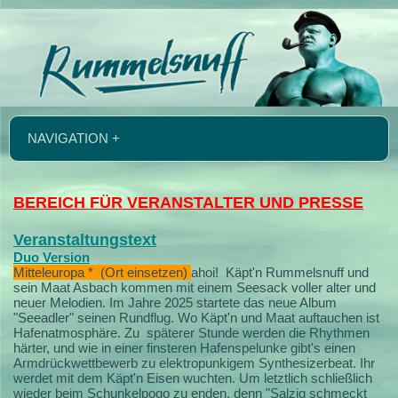
NAVIGATION +
BEREICH FÜR VERANSTALTER UND PRESSE
Veranstaltungstext
Duo Version
Mitteleuropa * (Ort einsetzen)
ahoi!
Käpt'n Rummelsnuff und
sein Maat Asbach kommen mit einem Seesack voller alter und
neuer Melodien.
Im Jahre 2025 startete das neue Album
"Seeadler" seinen Rundflug. Wo Käpt'n und Maat auftauchen ist
Hafenatmosphäre. Zu späterer Stunde werden die Rhythmen
härter, und wie in einer finsteren Hafenspelunke gibt's einen
Armdrückwettbewerb zu elektropunkigem Synthesizerbeat. Ihr
werdet mit dem Käpt'n Eisen wuchten. Um letztlich schließlich
wieder beim Schunkelpogo zu enden, denn "Salzig schmeckt