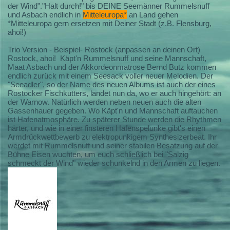
der Wind"."Halt durch!" bis DEINE Seemänner Rummelsnuff
und Asbach endlich in
Mitteleuropa*
an Land gehen
*Mitteleuropa gern ersetzen mit Deiner Stadt (z.B. Flensburg,
ahoi!)
Trio Version - Beispiel- Rostock (anpassen an deinen Ort)
Rostock, ahoi! Käpt'n Rummelsnuff und seine Mannschaft,
Maat Asbach und der Akkordeonmatrose Bernd Butz kommen
endlich zurück mit einem Seesack voller neuer Melodien. Der
"Seeadler", so der Name des neuen Albums ist auch der eines
Rostocker Fischkutters, landet nun da, wo er auch hingehört: an
der Warnow. Natürlich werden neben neuen auch die alten
Gassenhauer gegeben. Wo Käpt'n und Mannschaft auftauchen
ist Hafenatmosphäre. Zu späterer Stunde werden die Rhythmen
härter, und wie in einer finsteren Hafenspelunke gibt's einen
Armdrückwettbewerb zu elektropunkigem Synthesizerbeat. Ihr
werdet mit Rummelsnuff und seiner stabilen Besatzung auf der
Bühne Eisen wuchten, um euch schließlich bei "Salzig
schmeckt der Wind" wieder schunkelnd in den Armen zu liegen.