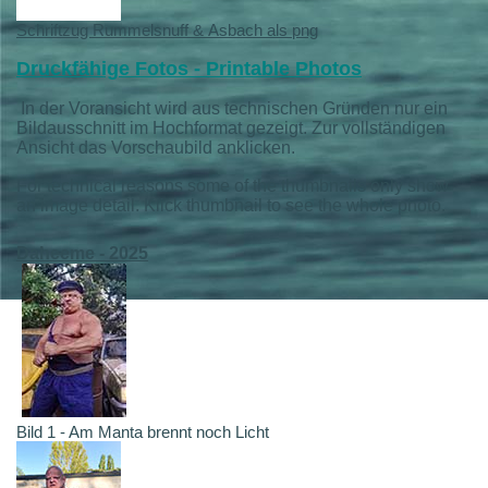
Schriftzug Rummelsnuff & Asbach als png
Druckfähige Fotos - Printable Photos
In der Voransicht wird aus technischen Gründen nur ein
Bildausschnitt im Hochformat gezeigt. Zur vollständigen
Ansicht das Vorschaubild anklicken.
For technical reasons some of the thumbnails only show
an image detail. Klick thumbnail to see the whole photo.
Daheeme - 2025
Bild 1 - Am Manta brennt noch Licht