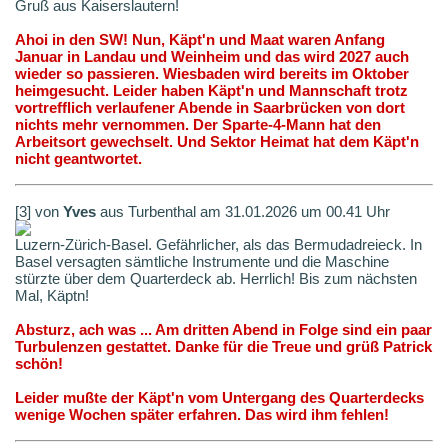
Gruß aus Kaiserslautern!
Ahoi in den SW! Nun, Käpt'n und Maat waren Anfang
Januar in Landau und Weinheim und das wird 2027 auch
wieder so passieren. Wiesbaden wird bereits im Oktober
heimgesucht. Leider haben Käpt'n und Mannschaft trotz
vortrefflich verlaufener Abende in Saarbrücken von dort
nichts mehr vernommen. Der Sparte-4-Mann hat den
Arbeitsort gewechselt. Und Sektor Heimat hat dem Käpt'n
nicht geantwortet.
[3] von
Yves
aus Turbenthal am 31.01.2026 um 00.41 Uhr
Luzern-Zürich-Basel. Gefährlicher, als das Bermudadreieck. In
Basel versagten sämtliche Instrumente und die Maschine
stürzte über dem Quarterdeck ab. Herrlich! Bis zum nächsten
Mal, Käptn!
Absturz, ach was ... Am dritten Abend in Folge sind ein paar
Turbulenzen gestattet. Danke für die Treue und grüß Patrick
schön!
Leider mußte der Käpt'n vom Untergang des Quarterdecks
wenige Wochen später erfahren. Das wird ihm fehlen!