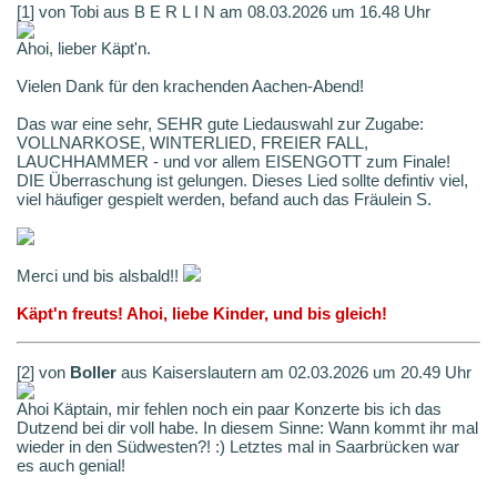
[1] von Tobi aus B E R L I N am 08.03.2026 um 16.48 Uhr
Ahoi, lieber Käpt'n.
Vielen Dank für den krachenden Aachen-Abend!
Das war eine sehr, SEHR gute Liedauswahl zur Zugabe:
VOLLNARKOSE, WINTERLIED, FREIER FALL,
LAUCHHAMMER - und vor allem EISENGOTT zum Finale!
DIE Überraschung ist gelungen. Dieses Lied sollte defintiv viel,
viel häufiger gespielt werden, befand auch das Fräulein S.
Merci und bis alsbald!!
Käpt'n freuts! Ahoi, liebe Kinder, und bis gleich!
[2] von
Boller
aus Kaiserslautern am 02.03.2026 um 20.49 Uhr
Ahoi Käptain, mir fehlen noch ein paar Konzerte bis ich das
Dutzend bei dir voll habe. In diesem Sinne: Wann kommt ihr mal
wieder in den Südwesten?! :) Letztes mal in Saarbrücken war
es auch genial!