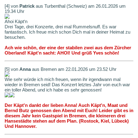
[4] von
Patrick
aus Turbenthal (Schweiz) am 26.01.2026 um
19.34 Uhr
Ahoi Käpt‘n
Drei Tage, drei Konzerte, drei mal Rummelsnuff. Es war
fantastisch. Ich freue mich schon Dich mal in deiner Heimat zu
besuchen.
Ach wie schön, der eine der stabilen zwei aus dem Zürcher
Oberland! Käpt'n sacht: AHOI! Und grüß Yves schön!
[5] von
Anna
aus Bremen am 22.01.2026 um 23.52 Uhr
Wie sehr würde ich mich freuen, wenn ihr irgendwann mal
wieder in Bremen seid! Das Konzert letztes Jahr von euch war
ein toller Abend, und ich habe es sehr genossen!
Der Käpt'n dankt der lieben Anna! Auch Käpt'n, Maat und
Bernd Butz genossen den Abend mit Euch! Leider gibt es in
diesem Jahr kein Gastspiel in Bremen, die kleineren drei
Hansestädte stehen auf dem Plan. (Rostock, Kiel, Lübeck)
Und Hannover.