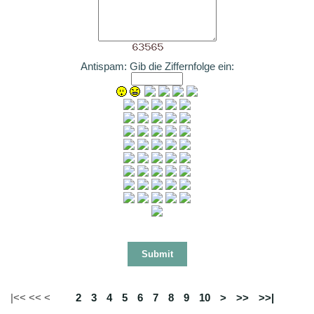
Antispam: Gib die Ziffernfolge ein:
|<< << <
1
2
3
4
5
6
7
8
9
10
>
>>
>>|