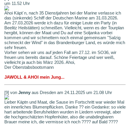
um 11.52 Uhr
Ahoi Käpt´n, nach 35 Dienstjahren bei der Marine verlasse ich
das (sinkende) Schiff der Deutschen Marine am 31.03.2026.
Am 27.03.2026 werde ich dazu für einige Leute ein Party (in
Beelitz Heilstätten) schmeißen. Vielleicht, wenn es der Tourplan
hergibt, können der Maat und Du auf eine Soljanka vorbei
kommen und wir schmettern noch einmal gemeinsam "Salzig
schmeckt der Wind" in das Brandenburger Land, es würde mich
sehr freuen.
Vorher sehen wir uns auf jeden Fall am 27.12. im SO36, wir
freuen uns bereits darauf. Schöne Feiertage und wer weiß,
vielleicht ja auch bis März 2026. Ahoi,
Der Oberstabsbootsmann
JAWOLL & AHOI mein Jung...
[9] von
Jenny
aus Dresden am 24.11.2025 um 21.08 Uhr
Lieber Käptn und Maat, die Sause im Fortschritt war wieder Mal
ein innerliches Blumenpflücken. Danke ?? ein Gedanke: so viele
hart arbeitende Berufshelden wurden in Liedern verewigt, aber
die hochgeschätzten Hopfenhüter, also die unabdingbaren
Brauer meine ich, die vermisse ich noch ???? auf Bald ????