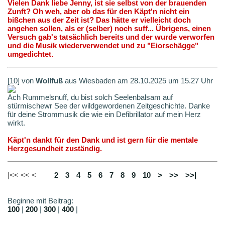
Vielen Dank liebe Jenny, ist sie selbst von der brauenden
Zunft? Oh weh, aber ob das für den Käpt'n nicht ein
bißchen aus der Zeit ist? Das hätte er vielleicht doch
angehen sollen, als er (selber) noch suff... Übrigens, einen
Versuch gab's tatsächlich bereits und der wurde verworfen
und die Musik wiederverwendet und zu "Eiorschägge"
umgedichtet.
[10] von
Wollfuß
aus Wiesbaden am 28.10.2025 um 15.27 Uhr
Ach Rummelsnuff, du bist solch Seelenbalsam auf
stürmischewr See der wildgewordenen Zeitgeschichte. Danke
für deine Strommusik die wie ein Defibrillator auf mein Herz
wirkt.
Käpt'n dankt für den Dank und ist gern für die mentale
Herzgesundheit zuständig.
|<< << <
1
2
3
4
5
6
7
8
9
10
>
>>
>>|
Beginne mit Beitrag:
100
|
200
|
300
|
400
|