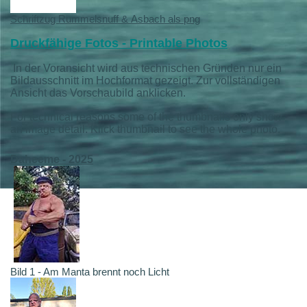
Schriftzug Rummelsnuff & Asbach als png
Druckfähige Fotos - Printable Photos
In der Voransicht wird aus technischen Gründen nur ein
Bildausschnitt im Hochformat gezeigt. Zur vollständigen
Ansicht das Vorschaubild anklicken.
For technical reasons some of the thumbnails only show
an image detail. Klick thumbnail to see the whole photo.
Daheeme - 2025
Bild 1 - Am Manta brennt noch Licht