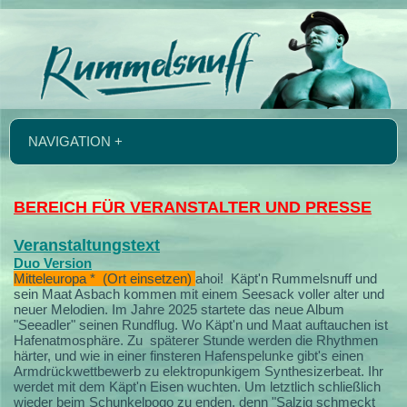
NAVIGATION +
BEREICH FÜR VERANSTALTER UND PRESSE
Veranstaltungstext
Duo Version
Mitteleuropa * (Ort einsetzen)
ahoi!
Käpt'n Rummelsnuff und
sein Maat Asbach kommen mit einem Seesack voller alter und
neuer Melodien.
Im Jahre 2025 startete das neue Album
"Seeadler" seinen Rundflug. Wo Käpt'n und Maat auftauchen ist
Hafenatmosphäre. Zu späterer Stunde werden die Rhythmen
härter, und wie in einer finsteren Hafenspelunke gibt's einen
Armdrückwettbewerb zu elektropunkigem Synthesizerbeat. Ihr
werdet mit dem Käpt'n Eisen wuchten. Um letztlich schließlich
wieder beim Schunkelpogo zu enden, denn "Salzig schmeckt