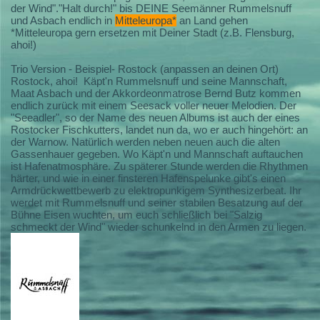
der Wind"."Halt durch!" bis DEINE Seemänner Rummelsnuff
und Asbach endlich in
Mitteleuropa*
an Land gehen
*Mitteleuropa gern ersetzen mit Deiner Stadt (z.B. Flensburg,
ahoi!)
Trio Version - Beispiel- Rostock (anpassen an deinen Ort)
Rostock, ahoi! Käpt'n Rummelsnuff und seine Mannschaft,
Maat Asbach und der Akkordeonmatrose Bernd Butz kommen
endlich zurück mit einem Seesack voller neuer Melodien. Der
"Seeadler", so der Name des neuen Albums ist auch der eines
Rostocker Fischkutters, landet nun da, wo er auch hingehört: an
der Warnow. Natürlich werden neben neuen auch die alten
Gassenhauer gegeben. Wo Käpt'n und Mannschaft auftauchen
ist Hafenatmosphäre. Zu späterer Stunde werden die Rhythmen
härter, und wie in einer finsteren Hafenspelunke gibt's einen
Armdrückwettbewerb zu elektropunkigem Synthesizerbeat. Ihr
werdet mit Rummelsnuff und seiner stabilen Besatzung auf der
Bühne Eisen wuchten, um euch schließlich bei "Salzig
schmeckt der Wind" wieder schunkelnd in den Armen zu liegen.