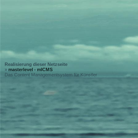
Realisierung dieser Netzseite
»
masterlevel - mlCMS
Das Content Managementsystem für Künstler