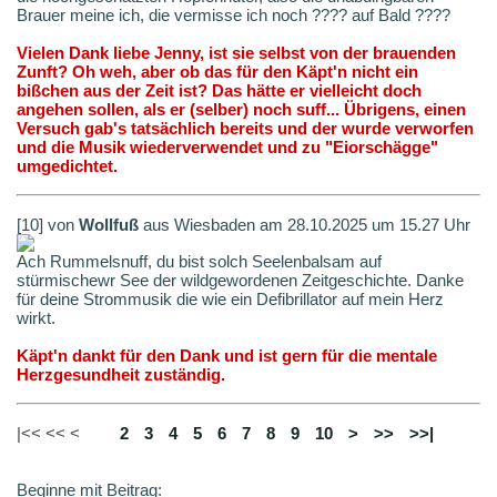
Brauer meine ich, die vermisse ich noch ???? auf Bald ????
Vielen Dank liebe Jenny, ist sie selbst von der brauenden
Zunft? Oh weh, aber ob das für den Käpt'n nicht ein
bißchen aus der Zeit ist? Das hätte er vielleicht doch
angehen sollen, als er (selber) noch suff... Übrigens, einen
Versuch gab's tatsächlich bereits und der wurde verworfen
und die Musik wiederverwendet und zu "Eiorschägge"
umgedichtet.
[10] von
Wollfuß
aus Wiesbaden am 28.10.2025 um 15.27 Uhr
Ach Rummelsnuff, du bist solch Seelenbalsam auf
stürmischewr See der wildgewordenen Zeitgeschichte. Danke
für deine Strommusik die wie ein Defibrillator auf mein Herz
wirkt.
Käpt'n dankt für den Dank und ist gern für die mentale
Herzgesundheit zuständig.
|<< << <
1
2
3
4
5
6
7
8
9
10
>
>>
>>|
Beginne mit Beitrag: