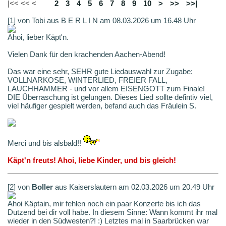
|<< << <
1
2
3
4
5
6
7
8
9
10
>
>>
>>|
[1] von Tobi aus B E R L I N am 08.03.2026 um 16.48 Uhr
Ahoi, lieber Käpt'n.
Vielen Dank für den krachenden Aachen-Abend!
Das war eine sehr, SEHR gute Liedauswahl zur Zugabe:
VOLLNARKOSE, WINTERLIED, FREIER FALL,
LAUCHHAMMER - und vor allem EISENGOTT zum Finale!
DIE Überraschung ist gelungen. Dieses Lied sollte defintiv viel,
viel häufiger gespielt werden, befand auch das Fräulein S.
Merci und bis alsbald!!
Käpt'n freuts! Ahoi, liebe Kinder, und bis gleich!
[2] von
Boller
aus Kaiserslautern am 02.03.2026 um 20.49 Uhr
Ahoi Käptain, mir fehlen noch ein paar Konzerte bis ich das
Dutzend bei dir voll habe. In diesem Sinne: Wann kommt ihr mal
wieder in den Südwesten?! :) Letztes mal in Saarbrücken war