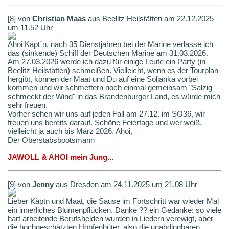
[8] von
Christian Maas
aus Beelitz Heilstätten am 22.12.2025
um 11.52 Uhr
Ahoi Käpt´n, nach 35 Dienstjahren bei der Marine verlasse ich
das (sinkende) Schiff der Deutschen Marine am 31.03.2026.
Am 27.03.2026 werde ich dazu für einige Leute ein Party (in
Beelitz Heilstätten) schmeißen. Vielleicht, wenn es der Tourplan
hergibt, können der Maat und Du auf eine Soljanka vorbei
kommen und wir schmettern noch einmal gemeinsam "Salzig
schmeckt der Wind" in das Brandenburger Land, es würde mich
sehr freuen.
Vorher sehen wir uns auf jeden Fall am 27.12. im SO36, wir
freuen uns bereits darauf. Schöne Feiertage und wer weiß,
vielleicht ja auch bis März 2026. Ahoi,
Der Oberstabsbootsmann
JAWOLL & AHOI mein Jung...
[9] von
Jenny
aus Dresden am 24.11.2025 um 21.08 Uhr
Lieber Käptn und Maat, die Sause im Fortschritt war wieder Mal
ein innerliches Blumenpflücken. Danke ?? ein Gedanke: so viele
hart arbeitende Berufshelden wurden in Liedern verewigt, aber
die hochgeschätzten Hopfenhüter, also die unabdingbaren