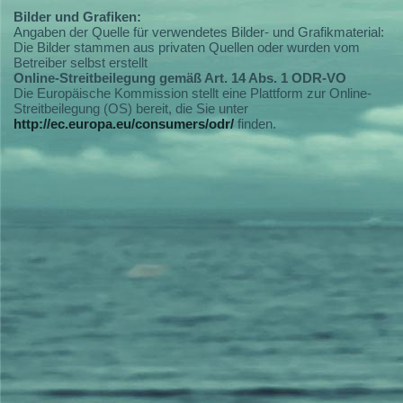
Bilder und Grafiken:
Angaben der Quelle für verwendetes Bilder- und Grafikmaterial:
Die Bilder stammen aus privaten Quellen oder wurden vom
Betreiber selbst erstellt
Online-Streitbeilegung gemäß Art. 14 Abs. 1 ODR-VO
Die Europäische Kommission stellt eine Plattform zur Online-
Streitbeilegung (OS) bereit, die Sie unter
http://ec.europa.eu/consumers/odr/
finden.