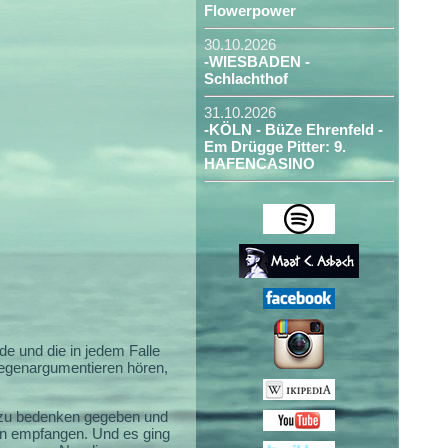
Flowerpower
30.10.2026
-WIESBADEN -
Schlachthof
31.10.2026
-KÖLN - BüZe Ehrenfeld -
Em Drügge Pitter: 9.
HAFENCASINO
e und die in jedem Falle
 gegenargumentieren hören,
zu bedenken gegeben und
feln empfangen. Und es ging