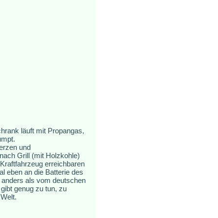
hrank läuft mit Propangas,
umpt.
Kerzen und
ch Grill (mit Holzkohle)
 Kraftfahrzeug erreichbaren
l eben an die Batterie des
s, anders als vom deutschen
gibt genug zu tun, zu
 Welt.