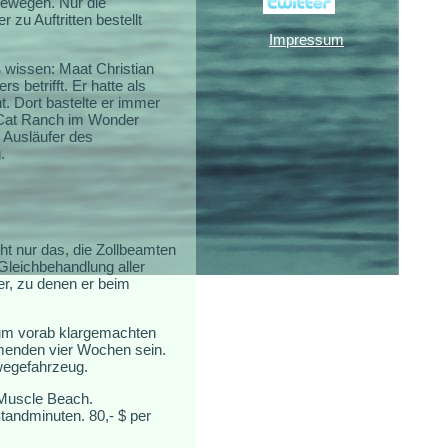
 bewegen. Nur die
zu Auftritten bestellt
Impressum
wissen: Maat Christian
 betrifft. Er hatte als
t. Dort bastelte er immer
 Cat Ranch im Wonder
 Ausläufer des
.
cht nur das, die Zollbeamten
Gleichbehandlung aller
er, zu denen er beim
zum vorab klargemachten
mmenden vier Wochen sein.
wegefahrzeug.
n Muscle Beach.
tandminuten. 80,- $ per