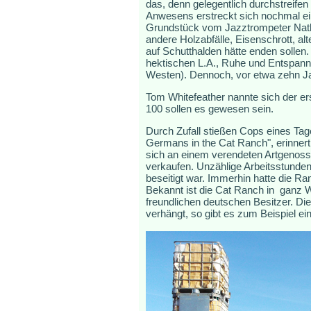
das, denn gelegentlich durchstreif
Anwesens erstreckt sich nochmal ei
Grundstück vom Jazztrompeter Natha
andere Holzabfälle, Eisenschrott, al
auf Schutthalden hätte enden sollen
hektischen L.A., Ruhe und Entspannu
Westen). Dennoch, vor etwa zehn Jah
Tom Whitefeather nannte sich der er
100 sollen es gewesen sein.
Durch Zufall stießen Cops eines Tag
Germans in the Cat Ranch", erinnert
sich an einem verendeten Artgenosse
verkaufen. Unzählige Arbeitsstunden 
beseitigt war. Immerhin hatte die Ra
Bekannt ist die Cat Ranch in ganz W
freundlichen deutschen Besitzer. D
verhängt, so gibt es zum Beispiel e