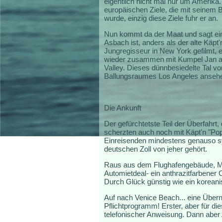
eigentlich nicht mal nur um Amerika.
europäischen Ziele, die mit seinem B
wurde, einzig diese Ziele fuhr er an.
Nun kommt da der Maat und sagt einf
Asbach ist, anders als der alte Käpt
Jungregisseur in New York gefilmt, e
wieder zusammen mit Kumpel Jan au
Valley. Dieses dünnbesiedelte Tal v
Ballungsraumes Los Angeles ansehen.
Die Ankunft
Der gefürchtetste Teil der Überfahrt,
scherzten auch noch mit Käpt'n "Pop
Einreisenden mindestens genauso sym
deutschen Zoll von jeher gehört.
Raus aus dem Flughafengebäude, Mit
Automietdeal- ein anthrazitfarbener
Durch Glück günstig wie ein korean
Auf nach Venice Beach... eine Überna
Pflichtprogramm! Erster, aber für d
telefonischer Anweisung. Dann aber 