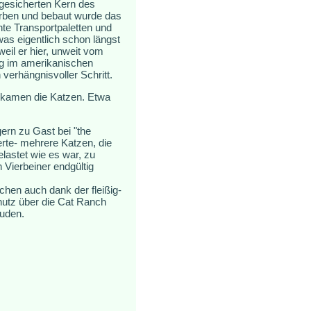
 gesicherten Kern des
orben und bebaut wurde das
te Transportpaletten und
was eigentlich schon längst
eil er hier, unweit vom
eg im amerikanischen
verhängnisvoller Schritt.
m kamen die Katzen. Etwa
ern zu Gast bei "the
erte- mehrere Katzen, die
lastet wie es war, zu
 Vierbeiner endgültig
hen auch dank der fleißig-
hutz über die Cat Ranch
äuden.