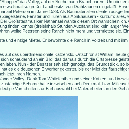
en "Shopper" das Valley, auf der Suche nach Brauchbarem. Um diesen
n etwa 5mal so großer Landbesitz, von Drahtzäunen eingefaßt. Erw
nael Peterson im Jahre 1983. Als Baumaterialien dienten ausgedien
te Ziegelsteine, Fenster und Türen aus Abrißhäusern - kurzum: alles, 
. Der Großstadtmusiker Nathanael wählte diesen Ort wahrscheinlich, w
ng finden konnte (dreieinhalb Stunden Autofahrt sind kein langer W
ren wollte Peterson seine Ranch nicht mehr und vermietete sie. Ein 
ste und einzige Mieter. Er bewohnte die Ranch in Vollzeit und mit ih
es auf das überdimensionale Katzenklo. Ortschronist William, heute g
 sich schaudernd an ein Bild, das damals durch die Ortspresse geist
n laben. Nun - der Besitzer sah sich genötigt, das Grundstück, so be
hat es die deutschen Erwerber gekostet, bis der Mief der flauschigen
nch jetzt ihren Namen.
onder Valley- Dank Tom Whitefeather und seiner Katzen- und inzwisc
ie zuständige Behörde hatte inzwischen auch Denkmal- bzw. Milieusc
indeutige Vorschriften zur Farbauswahl bei Malerarbeiten an den Geb