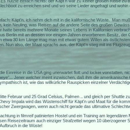
 Es nützte einfach nichts: der Käpt'n war zu keiner großen Reise zu
lechboot zu erreichen sind und wo seine Lieder angefragt und wohin er 
ach: Käpt’n, ich nehm dich mit in die kalifornische Wüste.
Man muß 
'n, kein Neuling, was Reisen auf die andere Seite des großen Gewässers
r hatte bereits mehrere Monate seines Lebens in Kalifornien verbrach
s Berlin mit an dessen vor einigen Jahren erworbenem Besitz, der
on etwa 30 km Länge mag man mit etwas gutem Willen als östlichsten
 Nun also, der Maat sprachs aus, der Käpt'n stieg mit ins Flugzeug
 die Einreise in die USA ging unerwartet flott und locker vonstatten, ni
eye"... Jener welcher meint inzwischen, daß ihm die amerikanische 
pathisch ist, wie das willkürliche Rauspicken einzelner Verdächtig
te Februar und 25 Grad Celsius, Palmen .. und gleich per Shuttle 
 Chevy Impala wird das Wüstenschiff für Käpt'n und Maat für die ko
ischer Zwergwagen, wenn auch nicht gerade das ultimative Schlecht
chtung in filmreif patinierten Hostel und ein Training am legendäre
iesen Reisezeitraum auch einziger Strafzettel wegen 10 überzogener S
Aufbruch in die Wüste!