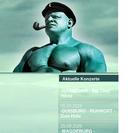
Aktuelle Konzerte
04.09.2026
-HANNOVER - Béi Chéz
Héinz
05.09.2026
-DUISBURG - RUHRORT -
Zum Hübi
25.09.2026
-MAGDEBURG -