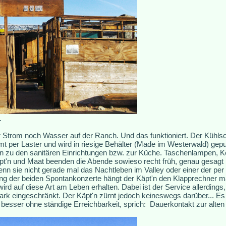
.
 Strom noch Wasser auf der Ranch. Und das funktioniert. Der Kühlsc
 per Laster und wird in riesige Behälter (Made im Westerwald) gep
n zu den sanitären Einrichtungen bzw. zur Küche. Taschenlampen, 
'n und Maat beenden die Abende sowieso recht früh, genau gesagt na
wenn sie nicht gerade mal das Nachtleben im Valley oder einer der per
ung der beiden Spontankonzerte hängt der Käpt'n den Klapprechner ma
ird auf diese Art am Leben erhalten. Dabei ist der Service allerding
tark eingeschränkt. Der Käpt'n zürnt jedoch keineswegs darüber... Es 
besser ohne ständige Erreichbarkeit, sprich: Dauerkontakt zur alten