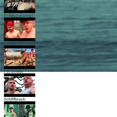
Bratwurstzange
Salutare - Pankow (I) Remix
Poi Soldat
Schiffbruch