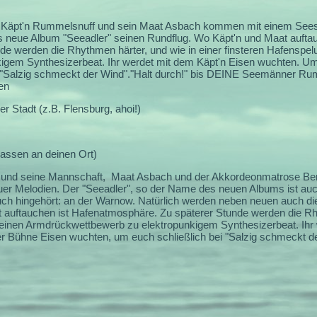
Käpt'n Rummelsnuff und sein Maat Asbach kommen mit einem Seesac
s neue Album "Seeadler" seinen Rundflug. Wo Käpt'n und Maat auftau
 werden die Rhythmen härter, und wie in einer finsteren Hafenspelu
em Synthesizerbeat. Ihr werdet mit dem Käpt'n Eisen wuchten. Um le
"Salzig schmeckt der Wind"."Halt durch!" bis DEINE Seemänner R
en
r Stadt (z.B. Flensburg, ahoi!)
passen an deinen Ort)
 und seine Mannschaft, Maat Asbach und der Akkordeonmatrose Be
uer Melodien. Der "Seeadler", so der Name des neuen Albums ist au
auch hingehört: an der Warnow. Natürlich werden neben neuen auch d
auftauchen ist Hafenatmosphäre. Zu späterer Stunde werden die Rhy
's einen Armdrückwettbewerb zu elektropunkigem Synthesizerbeat. Ih
er Bühne Eisen wuchten, um euch schließlich bei "Salzig schmeckt d