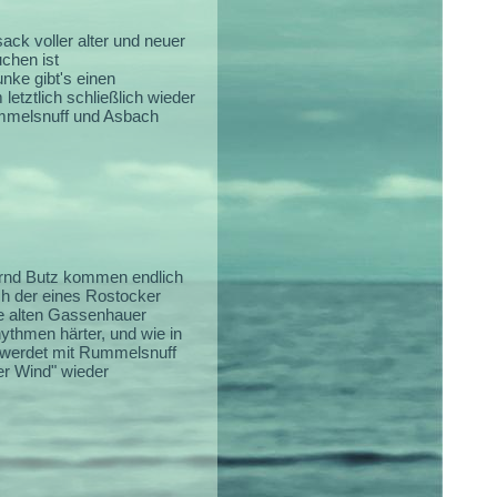
k voller alter und neuer
chen ist
nke gibt's einen
tztlich schließlich wieder
ummelsnuff und Asbach
rnd Butz kommen endlich
ch der eines Rostocker
ie alten Gassenhauer
thmen härter, und wie in
r werdet mit Rummelsnuff
er Wind" wieder