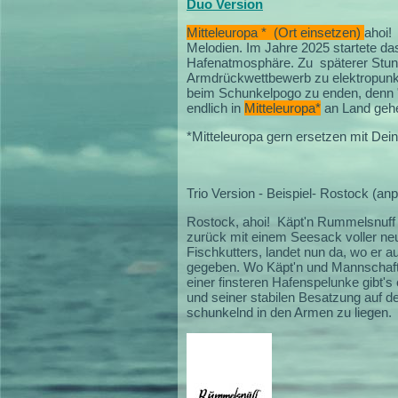
Duo Version
Mitteleuropa * (Ort einsetzen)
ahoi!
Melodien.
Im Jahre 2025 startete da
Hafenatmosphäre. Zu späterer Stunde
Armdrückwettbewerb zu elektropunkig
beim Schunkelpogo zu enden, denn 
endlich in
Mitteleuropa*
an Land geh
*Mitteleuropa gern ersetzen mit Deine
Trio Version - Beispiel- Rostock (an
Rostock, ahoi! Käpt'n Rummelsnuff
zurück mit einem Seesack voller ne
Fischkutters, landet nun da, wo er 
gegeben. Wo Käpt'n und Mannschaft 
einer finsteren Hafenspelunke gibt
und seiner stabilen Besatzung auf d
schunkelnd in den Armen zu liegen.