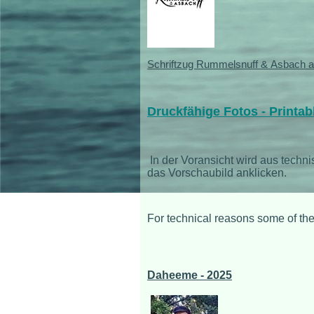
Schriftzug Rummelsnuff & Asbach a
Druckfähige Fotos - Printab
In der Voransicht wird aus techn
das Vorschaubild anklicken.
For technical reasons some of the
Daheeme - 2025