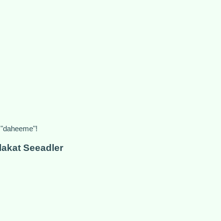
 "daheeme"!
akat Seeadler