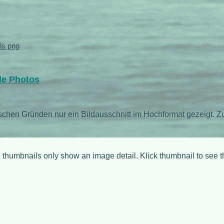
ls png
le Photos
ischen Gründen nur ein Bildausschnitt im Hochformat gezeigt. Zu
 thumbnails only show an image detail. Klick thumbnail to see 