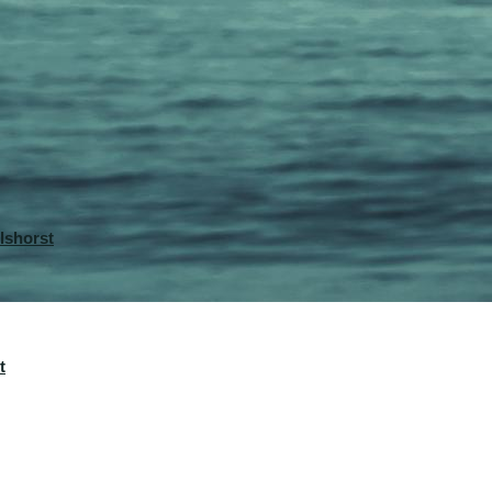
lshorst
t