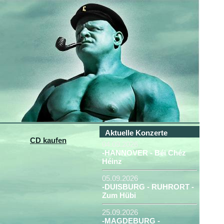
Aktuelle Konzerte
CD kaufen
04.09.2026
-HANNOVER - Béi Chéz
Héinz
05.09.2026
-DUISBURG - RUHRORT -
Zum Hübi
25.09.2026
-MAGDEBURG -