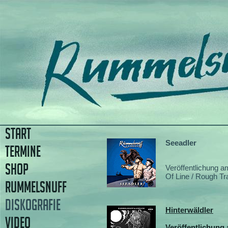
START
Seeadler
TERMINE
SHOP
Veröffentlichung a
Of Line / Rough Tr
RUMMELSNUFF
DISKOGRAFIE
Hinterwäldler
VIDEO
Veröffentlichung 