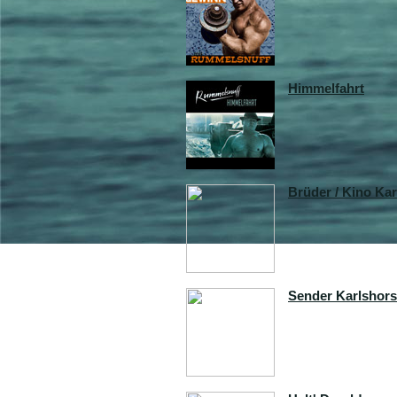
Himmelfahrt
Brüder / Kino Kar
Sender Karlshors