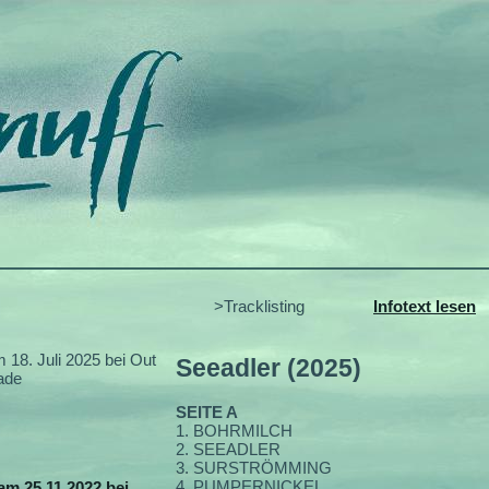
>Tracklisting
Infotext lesen
m 18. Juli 2025 bei Out
Seeadler (2025)
ade
SEITE A
1. BOHRMILCH
2. SEEADLER
3. SURSTRÖMMING
4. PUMPERNICKEL
am 25.11.2022 bei