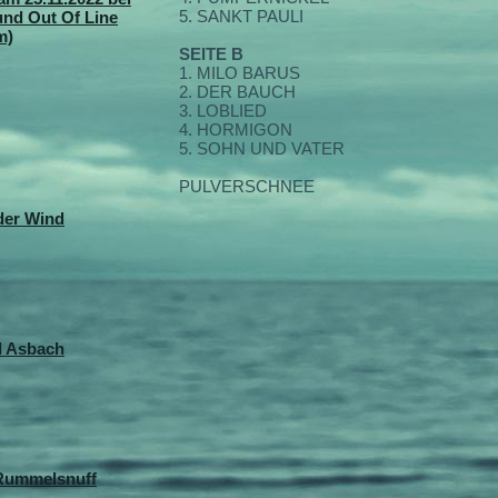
5. SANKT PAULI
und Out Of Line
m)
SEITE B
1. MILO BARUS
2. DER BAUCH
3. LOBLIED
4. HORMIGON
5. SOHN UND VATER
PULVERSCHNEE
der Wind
d Asbach
 Rummelsnuff