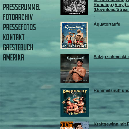
Rundling (Vinyl) 
PRESSERUMMEL
(Download/Strea
FOTOARCHIV
Äquatortaufe
PRESSEFOTOS
KONTAKT
GAESTEBUCH
AMERIKA
Salzig schmeckt 
Rummelsnuff un
Kraftgewinn mit