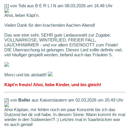
[1] von Tobi aus B E R L I N am 08.03.2026 um 16.48 Uhr
Ahoi, lieber Käpt'n.
Vielen Dank für den krachenden Aachen-Abend!
Das war eine sehr, SEHR gute Liedauswahl zur Zugabe:
VOLLNARKOSE, WINTERLIED, FREIER FALL,
LAUCHHAMMER - und vor allem EISENGOTT zum Finale!
DIE Überraschung ist gelungen. Dieses Lied sollte defintiv viel,
viel häufiger gespielt werden, befand auch das Fräulein S.
Merci und bis alsbald!!
Käpt'n freuts! Ahoi, liebe Kinder, und bis gleich!
[2] von
Boller
aus Kaiserslautern am 02.03.2026 um 20.49 Uhr
Ahoi Käptain, mir fehlen noch ein paar Konzerte bis ich das
Dutzend bei dir voll habe. In diesem Sinne: Wann kommt ihr mal
wieder in den Südwesten?! :) Letztes mal in Saarbrücken war
es auch genial!