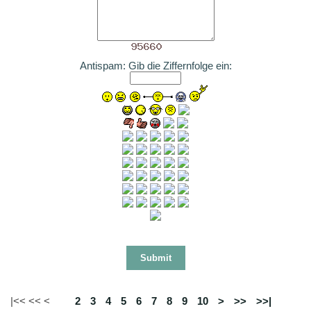
Antispam: Gib die Ziffernfolge ein:
|<< << <
1
2
3
4
5
6
7
8
9
10
>
>>
>>|