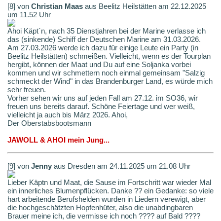
[8] von
Christian Maas
aus Beelitz Heilstätten am 22.12.2025
um 11.52 Uhr
Ahoi Käpt´n, nach 35 Dienstjahren bei der Marine verlasse ich
das (sinkende) Schiff der Deutschen Marine am 31.03.2026.
Am 27.03.2026 werde ich dazu für einige Leute ein Party (in
Beelitz Heilstätten) schmeißen. Vielleicht, wenn es der Tourplan
hergibt, können der Maat und Du auf eine Soljanka vorbei
kommen und wir schmettern noch einmal gemeinsam "Salzig
schmeckt der Wind" in das Brandenburger Land, es würde mich
sehr freuen.
Vorher sehen wir uns auf jeden Fall am 27.12. im SO36, wir
freuen uns bereits darauf. Schöne Feiertage und wer weiß,
vielleicht ja auch bis März 2026. Ahoi,
Der Oberstabsbootsmann
JAWOLL & AHOI mein Jung...
[9] von
Jenny
aus Dresden am 24.11.2025 um 21.08 Uhr
Lieber Käptn und Maat, die Sause im Fortschritt war wieder Mal
ein innerliches Blumenpflücken. Danke ?? ein Gedanke: so viele
hart arbeitende Berufshelden wurden in Liedern verewigt, aber
die hochgeschätzten Hopfenhüter, also die unabdingbaren
Brauer meine ich, die vermisse ich noch ???? auf Bald ????