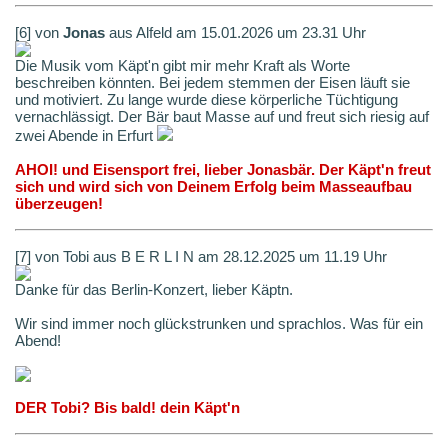
[6] von
Jonas
aus Alfeld am 15.01.2026 um 23.31 Uhr
Die Musik vom Käpt'n gibt mir mehr Kraft als Worte
beschreiben könnten. Bei jedem stemmen der Eisen läuft sie
und motiviert. Zu lange wurde diese körperliche Tüchtigung
vernachlässigt. Der Bär baut Masse auf und freut sich riesig auf
zwei Abende in Erfurt
AHOI! und Eisensport frei, lieber Jonasbär. Der Käpt'n freut
sich und wird sich von Deinem Erfolg beim Masseaufbau
überzeugen!
[7] von Tobi aus B E R L I N am 28.12.2025 um 11.19 Uhr
Danke für das Berlin-Konzert, lieber Käptn.
Wir sind immer noch glückstrunken und sprachlos. Was für ein
Abend!
DER Tobi? Bis bald! dein Käpt'n