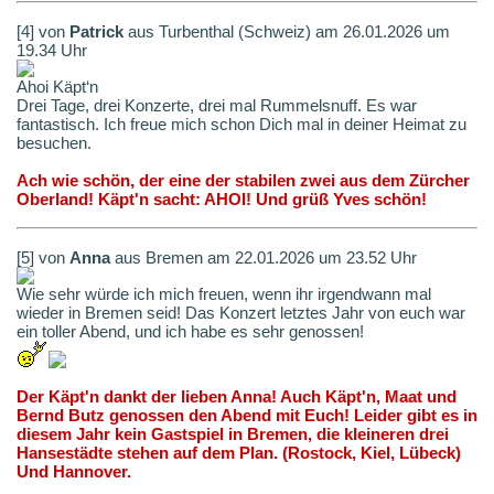
[4] von
Patrick
aus Turbenthal (Schweiz) am 26.01.2026 um
19.34 Uhr
Ahoi Käpt‘n
Drei Tage, drei Konzerte, drei mal Rummelsnuff. Es war
fantastisch. Ich freue mich schon Dich mal in deiner Heimat zu
besuchen.
Ach wie schön, der eine der stabilen zwei aus dem Zürcher
Oberland! Käpt'n sacht: AHOI! Und grüß Yves schön!
[5] von
Anna
aus Bremen am 22.01.2026 um 23.52 Uhr
Wie sehr würde ich mich freuen, wenn ihr irgendwann mal
wieder in Bremen seid! Das Konzert letztes Jahr von euch war
ein toller Abend, und ich habe es sehr genossen!
Der Käpt'n dankt der lieben Anna! Auch Käpt'n, Maat und
Bernd Butz genossen den Abend mit Euch! Leider gibt es in
diesem Jahr kein Gastspiel in Bremen, die kleineren drei
Hansestädte stehen auf dem Plan. (Rostock, Kiel, Lübeck)
Und Hannover.