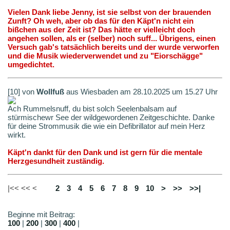
Vielen Dank liebe Jenny, ist sie selbst von der brauenden
Zunft? Oh weh, aber ob das für den Käpt'n nicht ein
bißchen aus der Zeit ist? Das hätte er vielleicht doch
angehen sollen, als er (selber) noch suff... Übrigens, einen
Versuch gab's tatsächlich bereits und der wurde verworfen
und die Musik wiederverwendet und zu "Eiorschägge"
umgedichtet.
[10] von
Wollfuß
aus Wiesbaden am 28.10.2025 um 15.27 Uhr
Ach Rummelsnuff, du bist solch Seelenbalsam auf
stürmischewr See der wildgewordenen Zeitgeschichte. Danke
für deine Strommusik die wie ein Defibrillator auf mein Herz
wirkt.
Käpt'n dankt für den Dank und ist gern für die mentale
Herzgesundheit zuständig.
|<< << <
1
2
3
4
5
6
7
8
9
10
>
>>
>>|
Beginne mit Beitrag:
100
|
200
|
300
|
400
|