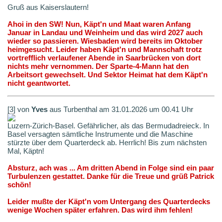
Gruß aus Kaiserslautern!
Ahoi in den SW! Nun, Käpt'n und Maat waren Anfang
Januar in Landau und Weinheim und das wird 2027 auch
wieder so passieren. Wiesbaden wird bereits im Oktober
heimgesucht. Leider haben Käpt'n und Mannschaft trotz
vortrefflich verlaufener Abende in Saarbrücken von dort
nichts mehr vernommen. Der Sparte-4-Mann hat den
Arbeitsort gewechselt. Und Sektor Heimat hat dem Käpt'n
nicht geantwortet.
[3] von
Yves
aus Turbenthal am 31.01.2026 um 00.41 Uhr
Luzern-Zürich-Basel. Gefährlicher, als das Bermudadreieck. In
Basel versagten sämtliche Instrumente und die Maschine
stürzte über dem Quarterdeck ab. Herrlich! Bis zum nächsten
Mal, Käptn!
Absturz, ach was ... Am dritten Abend in Folge sind ein paar
Turbulenzen gestattet. Danke für die Treue und grüß Patrick
schön!
Leider mußte der Käpt'n vom Untergang des Quarterdecks
wenige Wochen später erfahren. Das wird ihm fehlen!