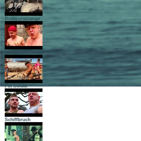
Bratwurstzange
Salutare - Pankow (I) Remix
Poi Soldat
Schiffbruch