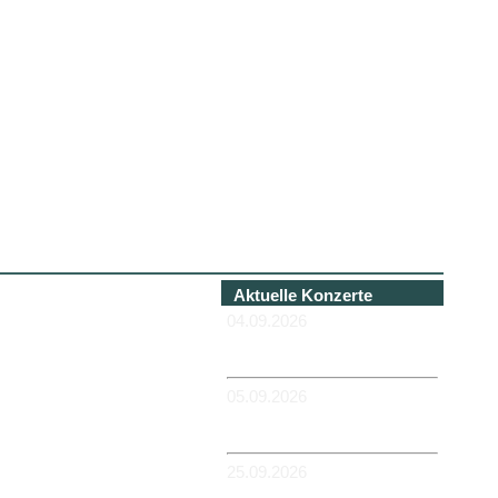
Aktuelle Konzerte
04.09.2026
-HANNOVER - Béi Chéz
Héinz
05.09.2026
-DUISBURG - RUHRORT -
Zum Hübi
25.09.2026
-MAGDEBURG -