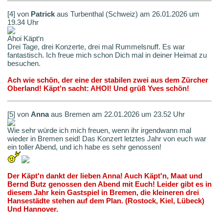
[4] von
Patrick
aus Turbenthal (Schweiz) am 26.01.2026 um
19.34 Uhr
Ahoi Käpt‘n
Drei Tage, drei Konzerte, drei mal Rummelsnuff. Es war
fantastisch. Ich freue mich schon Dich mal in deiner Heimat zu
besuchen.
Ach wie schön, der eine der stabilen zwei aus dem Zürcher
Oberland! Käpt'n sacht: AHOI! Und grüß Yves schön!
[5] von
Anna
aus Bremen am 22.01.2026 um 23.52 Uhr
Wie sehr würde ich mich freuen, wenn ihr irgendwann mal
wieder in Bremen seid! Das Konzert letztes Jahr von euch war
ein toller Abend, und ich habe es sehr genossen!
Der Käpt'n dankt der lieben Anna! Auch Käpt'n, Maat und
Bernd Butz genossen den Abend mit Euch! Leider gibt es in
diesem Jahr kein Gastspiel in Bremen, die kleineren drei
Hansestädte stehen auf dem Plan. (Rostock, Kiel, Lübeck)
Und Hannover.