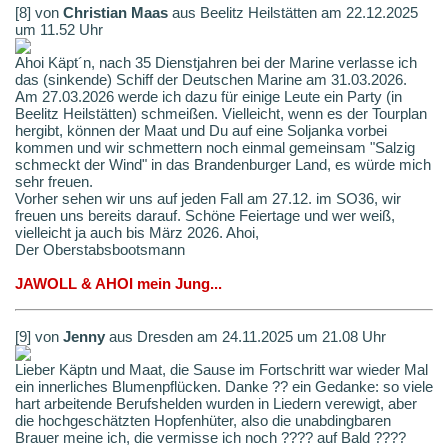
[8] von
Christian Maas
aus Beelitz Heilstätten am 22.12.2025
um 11.52 Uhr
Ahoi Käpt´n, nach 35 Dienstjahren bei der Marine verlasse ich
das (sinkende) Schiff der Deutschen Marine am 31.03.2026.
Am 27.03.2026 werde ich dazu für einige Leute ein Party (in
Beelitz Heilstätten) schmeißen. Vielleicht, wenn es der Tourplan
hergibt, können der Maat und Du auf eine Soljanka vorbei
kommen und wir schmettern noch einmal gemeinsam "Salzig
schmeckt der Wind" in das Brandenburger Land, es würde mich
sehr freuen.
Vorher sehen wir uns auf jeden Fall am 27.12. im SO36, wir
freuen uns bereits darauf. Schöne Feiertage und wer weiß,
vielleicht ja auch bis März 2026. Ahoi,
Der Oberstabsbootsmann
JAWOLL & AHOI mein Jung...
[9] von
Jenny
aus Dresden am 24.11.2025 um 21.08 Uhr
Lieber Käptn und Maat, die Sause im Fortschritt war wieder Mal
ein innerliches Blumenpflücken. Danke ?? ein Gedanke: so viele
hart arbeitende Berufshelden wurden in Liedern verewigt, aber
die hochgeschätzten Hopfenhüter, also die unabdingbaren
Brauer meine ich, die vermisse ich noch ???? auf Bald ????