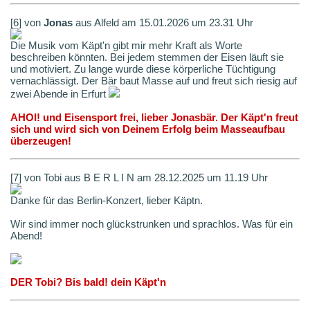
[6] von
Jonas
aus Alfeld am 15.01.2026 um 23.31 Uhr
Die Musik vom Käpt'n gibt mir mehr Kraft als Worte
beschreiben könnten. Bei jedem stemmen der Eisen läuft sie
und motiviert. Zu lange wurde diese körperliche Tüchtigung
vernachlässigt. Der Bär baut Masse auf und freut sich riesig auf
zwei Abende in Erfurt
AHOI! und Eisensport frei, lieber Jonasbär. Der Käpt'n freut
sich und wird sich von Deinem Erfolg beim Masseaufbau
überzeugen!
[7] von Tobi aus B E R L I N am 28.12.2025 um 11.19 Uhr
Danke für das Berlin-Konzert, lieber Käptn.
Wir sind immer noch glückstrunken und sprachlos. Was für ein
Abend!
DER Tobi? Bis bald! dein Käpt'n