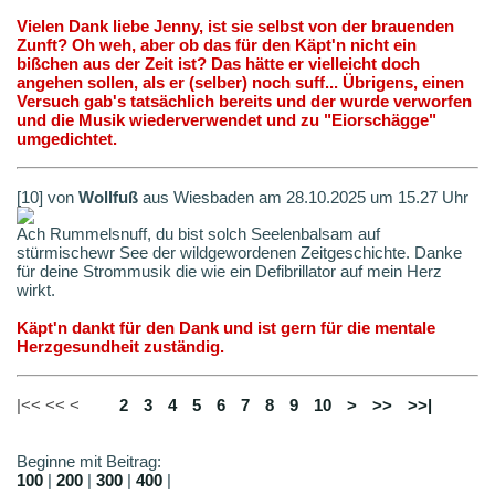
Vielen Dank liebe Jenny, ist sie selbst von der brauenden
Zunft? Oh weh, aber ob das für den Käpt'n nicht ein
bißchen aus der Zeit ist? Das hätte er vielleicht doch
angehen sollen, als er (selber) noch suff... Übrigens, einen
Versuch gab's tatsächlich bereits und der wurde verworfen
und die Musik wiederverwendet und zu "Eiorschägge"
umgedichtet.
[10] von
Wollfuß
aus Wiesbaden am 28.10.2025 um 15.27 Uhr
Ach Rummelsnuff, du bist solch Seelenbalsam auf
stürmischewr See der wildgewordenen Zeitgeschichte. Danke
für deine Strommusik die wie ein Defibrillator auf mein Herz
wirkt.
Käpt'n dankt für den Dank und ist gern für die mentale
Herzgesundheit zuständig.
|<< << <
1
2
3
4
5
6
7
8
9
10
>
>>
>>|
Beginne mit Beitrag:
100
|
200
|
300
|
400
|