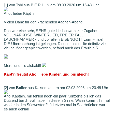
[1] von Tobi aus B E R L I N am 08.03.2026 um 16.48 Uhr
Ahoi, lieber Käpt'n.
Vielen Dank für den krachenden Aachen-Abend!
Das war eine sehr, SEHR gute Liedauswahl zur Zugabe:
VOLLNARKOSE, WINTERLIED, FREIER FALL,
LAUCHHAMMER - und vor allem EISENGOTT zum Finale!
DIE Überraschung ist gelungen. Dieses Lied sollte defintiv viel,
viel häufiger gespielt werden, befand auch das Fräulein S.
Merci und bis alsbald!!
Käpt'n freuts! Ahoi, liebe Kinder, und bis gleich!
[2] von
Boller
aus Kaiserslautern am 02.03.2026 um 20.49 Uhr
Ahoi Käptain, mir fehlen noch ein paar Konzerte bis ich das
Dutzend bei dir voll habe. In diesem Sinne: Wann kommt ihr mal
wieder in den Südwesten?! :) Letztes mal in Saarbrücken war
es auch genial!