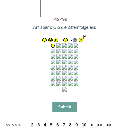
Antispam: Gib die Ziffernfolge ein:
|<< << <
1
2
3
4
5
6
7
8
9
10
>
>>
>>|