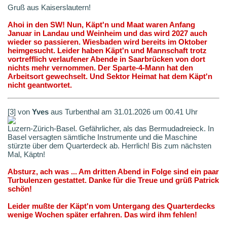
Gruß aus Kaiserslautern!
Ahoi in den SW! Nun, Käpt'n und Maat waren Anfang
Januar in Landau und Weinheim und das wird 2027 auch
wieder so passieren. Wiesbaden wird bereits im Oktober
heimgesucht. Leider haben Käpt'n und Mannschaft trotz
vortrefflich verlaufener Abende in Saarbrücken von dort
nichts mehr vernommen. Der Sparte-4-Mann hat den
Arbeitsort gewechselt. Und Sektor Heimat hat dem Käpt'n
nicht geantwortet.
[3] von
Yves
aus Turbenthal am 31.01.2026 um 00.41 Uhr
Luzern-Zürich-Basel. Gefährlicher, als das Bermudadreieck. In
Basel versagten sämtliche Instrumente und die Maschine
stürzte über dem Quarterdeck ab. Herrlich! Bis zum nächsten
Mal, Käptn!
Absturz, ach was ... Am dritten Abend in Folge sind ein paar
Turbulenzen gestattet. Danke für die Treue und grüß Patrick
schön!
Leider mußte der Käpt'n vom Untergang des Quarterdecks
wenige Wochen später erfahren. Das wird ihm fehlen!