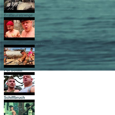
Bratwurstzange
Salutare - Pankow (I) Remix
Poi Soldat
Schiffbruch