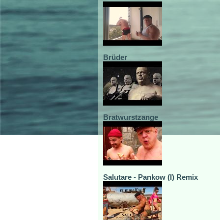
Brüder
Bratwurstzange
Salutare - Pankow (I) Remix