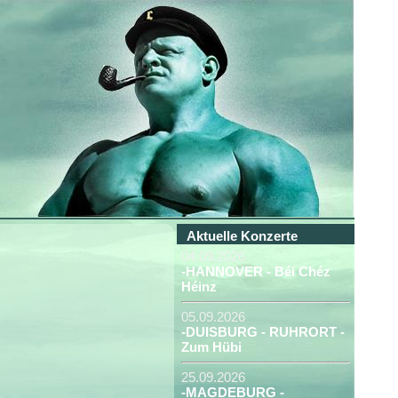
Aktuelle Konzerte
04.09.2026
-HANNOVER - Béi Chéz
Héinz
05.09.2026
-DUISBURG - RUHRORT -
Zum Hübi
25.09.2026
-MAGDEBURG -