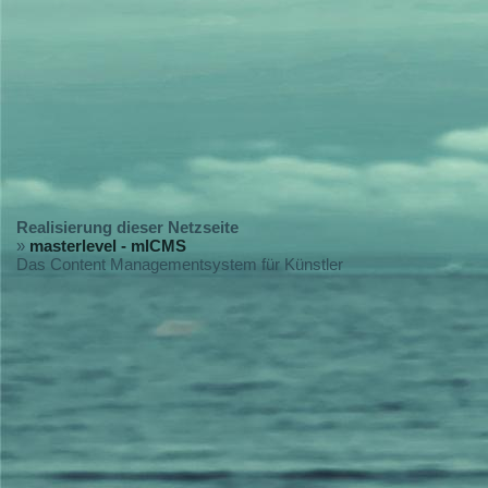
Realisierung dieser Netzseite
»
masterlevel - mlCMS
Das Content Managementsystem für Künstler