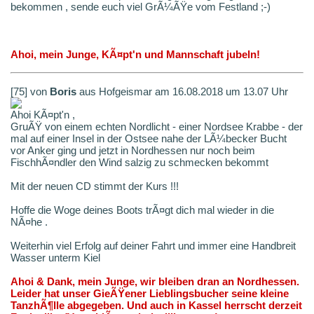
bekommen , sende euch viel GrÃ¼ÃŸe vom Festland ;-)
Ahoi, mein Junge, KÃ¤pt'n und Mannschaft jubeln!
[75] von
Boris
aus Hofgeismar am 16.08.2018 um 13.07 Uhr
Ahoi KÃ¤pt'n ,
GruÃŸ von einem echten Nordlicht - einer Nordsee Krabbe - der
mal auf einer Insel in der Ostsee nahe der LÃ¼becker Bucht
vor Anker ging und jetzt in Nordhessen nur noch beim
FischhÃ¤ndler den Wind salzig zu schmecken bekommt
Mit der neuen CD stimmt der Kurs !!!
Hoffe die Woge deines Boots trÃ¤gt dich mal wieder in die
NÃ¤he .
Weiterhin viel Erfolg auf deiner Fahrt und immer eine Handbreit
Wasser unterm Kiel
Ahoi & Dank, mein Junge, wir bleiben dran an Nordhessen.
Leider hat unser GieÃŸener Lieblingsbucher seine kleine
TanzhÃ¶lle abgegeben. Und auch in Kassel herrscht derzeit