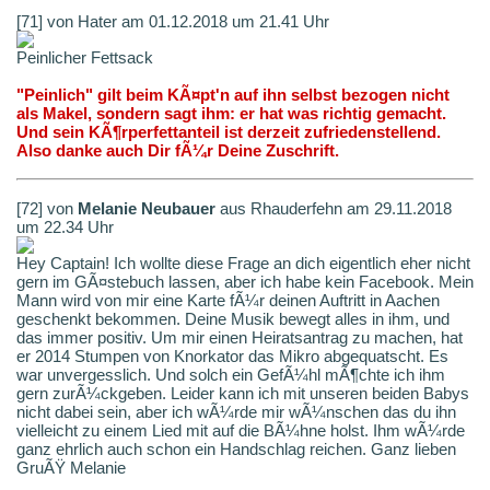
[71] von Hater am 01.12.2018 um 21.41 Uhr
Peinlicher Fettsack
"Peinlich" gilt beim KÃ¤pt'n auf ihn selbst bezogen nicht
als Makel, sondern sagt ihm: er hat was richtig gemacht.
Und sein KÃ¶rperfettanteil ist derzeit zufriedenstellend.
Also danke auch Dir fÃ¼r Deine Zuschrift.
[72] von
Melanie Neubauer
aus Rhauderfehn am 29.11.2018
um 22.34 Uhr
Hey Captain! Ich wollte diese Frage an dich eigentlich eher nicht
gern im GÃ¤stebuch lassen, aber ich habe kein Facebook. Mein
Mann wird von mir eine Karte fÃ¼r deinen Auftritt in Aachen
geschenkt bekommen. Deine Musik bewegt alles in ihm, und
das immer positiv. Um mir einen Heiratsantrag zu machen, hat
er 2014 Stumpen von Knorkator das Mikro abgequatscht. Es
war unvergesslich. Und solch ein GefÃ¼hl mÃ¶chte ich ihm
gern zurÃ¼ckgeben. Leider kann ich mit unseren beiden Babys
nicht dabei sein, aber ich wÃ¼rde mir wÃ¼nschen das du ihn
vielleicht zu einem Lied mit auf die BÃ¼hne holst. Ihm wÃ¼rde
ganz ehrlich auch schon ein Handschlag reichen. Ganz lieben
GruÃŸ Melanie