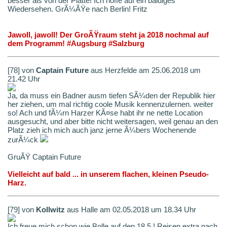
besser als von der Platte! Ich hoffe auf ein baldiges
Wiedersehen. GrÃ¼ÃŸe nach Berlin! Fritz
Jawoll, jawoll! Der GroÃŸraum steht ja 2018 nochmal auf
dem Programm! #Augsburg #Salzburg
[78] von
Captain Future
aus Herzfelde am 25.06.2018 um
21.42 Uhr
Ja, da muss ein Badner ausm tiefen SÃ¼den der Republik hier
her ziehen, um mal richtig coole Musik kennenzulernen. weiter
so! Ach und fÃ¼rn Harzer KÃ¤se habt ihr ne nette Location
ausgesucht, und aber bitte nicht weitersagen, weil genau an den
Platz zieh ich mich auch janz jerne Ã¼bers Wochenende
zurÃ¼ck
GruÃŸ Captain Future
Vielleicht auf bald ... in unserem flachen, kleinen Pseudo-
Harz.
[79] von
Kollwitz
aus Halle am 02.05.2018 um 18.34 Uhr
Ich freue mich schon wie Bolle auf den 18.5.! Reisen extra nach