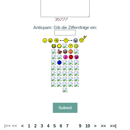
Antispam: Gib die Ziffernfolge ein:
|<< <<
<
1
2
3
4
5
6
7
8
9
10
>
>>
>>|