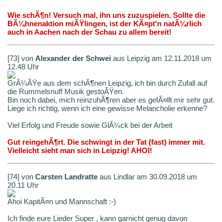
Wie schÃ¶n! Versuch mal, ihn uns zuzuspielen. Sollte die
BÃ¼hnenaktion miÃŸlingen, ist der KÃ¤pt'n natÃ¼rlich
auch in Aachen nach der Schau zu allem bereit!
[73] von
Alexander der Schwei
aus Leipzig am 12.11.2018 um
12.48 Uhr
GrÃ¼ÃŸe aus dem schÃ¶nen Leipzig, ich bin durch Zufall auf
die Rummelsnuff Musik gestoÃŸen.
Bin noch dabei, mich reinzuhÃ¶ren aber es gefÃ¤llt mir sehr gut.
Liege ich richtig, wenn ich eine gewisse Melancholie erkenne?
Viel Erfolg und Freude sowie GlÃ¼ck bei der Arbeit
Gut reingehÃ¶rt. Die schwingt in der Tat (fast) immer mit.
Vielleicht sieht man sich in Leipzig! AHOI!
[74] von
Carsten Landratte
aus Lindlar am 30.09.2018 um
20.11 Uhr
Ahoi KapitÃ¤n und Mannschaft :-)
Ich finde eure Lieder Super , kann garnicht genug davon