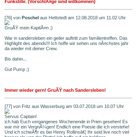
Funkstille. (VorschlÃ¤ge sind willkommen)
[76] von
Poschel
aus Hettstedt am 12.08.2018 um 11.02 Uhr
GruÃŸ mein KapitÃ¤n ;)
War in sandersleben ein geiler auftritt zum familientreffen. Das
Highlight des abends!!! Ich hoffe wir sehen uns nÃ¤chstes jahr
da wieder mit deiner Crew.
Bis dahin...
Gut Pump ;)
Immer wieder gern! GruÃŸ nach Sandersleben!
[77] von Fritz aus Wasserburg am 03.07.2018 um 10.07 Uhr
Servus Captain!
ich hab Euch vergangenes Wochenende in Prien gesehen! Es
war mir ein VergnÃ¼gen! Endlich eine Poesie die ich verstehe!
Und ich schwÃ¶r es bei Henry Rollinsâ€¦ Ihr seid live noch viel