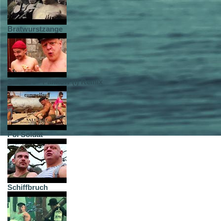
Bratwurstzange
Salutare - Pankow (I) Remix
Poi Soldat
Schiffbruch