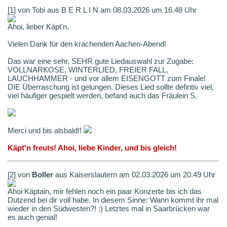
[1] von Tobi aus B E R L I N am 08.03.2026 um 16.48 Uhr
Ahoi, lieber Käpt'n.
Vielen Dank für den krachenden Aachen-Abend!
Das war eine sehr, SEHR gute Liedauswahl zur Zugabe:
VOLLNARKOSE, WINTERLIED, FREIER FALL,
LAUCHHAMMER - und vor allem EISENGOTT zum Finale!
DIE Überraschung ist gelungen. Dieses Lied sollte defintiv viel,
viel häufiger gespielt werden, befand auch das Fräulein S.
Merci und bis alsbald!!
Käpt'n freuts! Ahoi, liebe Kinder, und bis gleich!
[2] von
Boller
aus Kaiserslautern am 02.03.2026 um 20.49 Uhr
Ahoi Käptain, mir fehlen noch ein paar Konzerte bis ich das
Dutzend bei dir voll habe. In diesem Sinne: Wann kommt ihr mal
wieder in den Südwesten?! :) Letztes mal in Saarbrücken war
es auch genial!