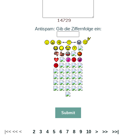
Antispam: Gib die Ziffernfolge ein:
|<< << <
1
2
3
4
5
6
7
8
9
10
>
>>
>>|