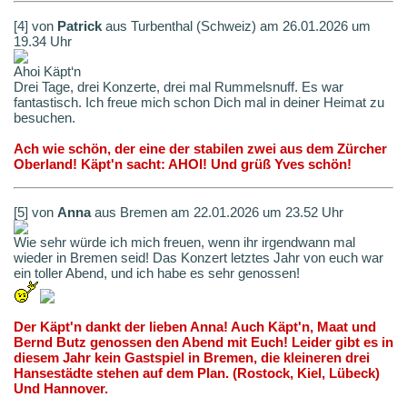
[4] von
Patrick
aus Turbenthal (Schweiz) am 26.01.2026 um
19.34 Uhr
Ahoi Käpt‘n
Drei Tage, drei Konzerte, drei mal Rummelsnuff. Es war
fantastisch. Ich freue mich schon Dich mal in deiner Heimat zu
besuchen.
Ach wie schön, der eine der stabilen zwei aus dem Zürcher
Oberland! Käpt'n sacht: AHOI! Und grüß Yves schön!
[5] von
Anna
aus Bremen am 22.01.2026 um 23.52 Uhr
Wie sehr würde ich mich freuen, wenn ihr irgendwann mal
wieder in Bremen seid! Das Konzert letztes Jahr von euch war
ein toller Abend, und ich habe es sehr genossen!
Der Käpt'n dankt der lieben Anna! Auch Käpt'n, Maat und
Bernd Butz genossen den Abend mit Euch! Leider gibt es in
diesem Jahr kein Gastspiel in Bremen, die kleineren drei
Hansestädte stehen auf dem Plan. (Rostock, Kiel, Lübeck)
Und Hannover.