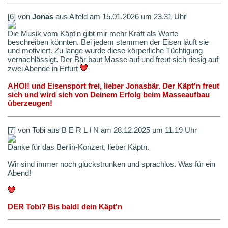
[6] von
Jonas
aus Alfeld am 15.01.2026 um 23.31 Uhr
Die Musik vom Käpt'n gibt mir mehr Kraft als Worte
beschreiben könnten. Bei jedem stemmen der Eisen läuft sie
und motiviert. Zu lange wurde diese körperliche Tüchtigung
vernachlässigt. Der Bär baut Masse auf und freut sich riesig auf
zwei Abende in Erfurt
AHOI! und Eisensport frei, lieber Jonasbär. Der Käpt'n freut
sich und wird sich von Deinem Erfolg beim Masseaufbau
überzeugen!
[7] von Tobi aus B E R L I N am 28.12.2025 um 11.19 Uhr
Danke für das Berlin-Konzert, lieber Käptn.
Wir sind immer noch glückstrunken und sprachlos. Was für ein
Abend!
DER Tobi? Bis bald! dein Käpt'n