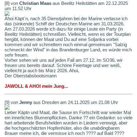
[8] von
Christian Maas
aus Beelitz Heilstätten am 22.12.2025
um 11.52 Uhr
Ahoi Käpt´n, nach 35 Dienstjahren bei der Marine verlasse ich
das (sinkende) Schiff der Deutschen Marine am 31.03.2026.
Am 27.03.2026 werde ich dazu für einige Leute ein Party (in
Beelitz Heilstätten) schmeißen. Vielleicht, wenn es der Tourplan
hergibt, können der Maat und Du auf eine Soljanka vorbei
kommen und wir schmettern noch einmal gemeinsam "Salzig
schmeckt der Wind" in das Brandenburger Land, es würde mich
sehr freuen.
Vorher sehen wir uns auf jeden Fall am 27.12. im SO36, wir
freuen uns bereits darauf. Schöne Feiertage und wer weiß,
vielleicht ja auch bis März 2026. Ahoi,
Der Oberstabsbootsmann
JAWOLL & AHOI mein Jung...
[9] von
Jenny
aus Dresden am 24.11.2025 um 21.08 Uhr
Lieber Käptn und Maat, die Sause im Fortschritt war wieder Mal
ein innerliches Blumenpflücken. Danke ?? ein Gedanke: so viele
hart arbeitende Berufshelden wurden in Liedern verewigt, aber
die hochgeschätzten Hopfenhüter, also die unabdingbaren
Brauer meine ich, die vermisse ich noch ???? auf Bald ????