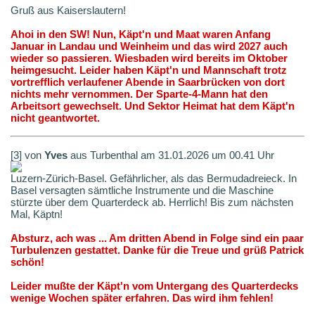
Gruß aus Kaiserslautern!
Ahoi in den SW! Nun, Käpt'n und Maat waren Anfang
Januar in Landau und Weinheim und das wird 2027 auch
wieder so passieren. Wiesbaden wird bereits im Oktober
heimgesucht. Leider haben Käpt'n und Mannschaft trotz
vortrefflich verlaufener Abende in Saarbrücken von dort
nichts mehr vernommen. Der Sparte-4-Mann hat den
Arbeitsort gewechselt. Und Sektor Heimat hat dem Käpt'n
nicht geantwortet.
[3] von
Yves
aus Turbenthal am 31.01.2026 um 00.41 Uhr
Luzern-Zürich-Basel. Gefährlicher, als das Bermudadreieck. In
Basel versagten sämtliche Instrumente und die Maschine
stürzte über dem Quarterdeck ab. Herrlich! Bis zum nächsten
Mal, Käptn!
Absturz, ach was ... Am dritten Abend in Folge sind ein paar
Turbulenzen gestattet. Danke für die Treue und grüß Patrick
schön!
Leider mußte der Käpt'n vom Untergang des Quarterdecks
wenige Wochen später erfahren. Das wird ihm fehlen!