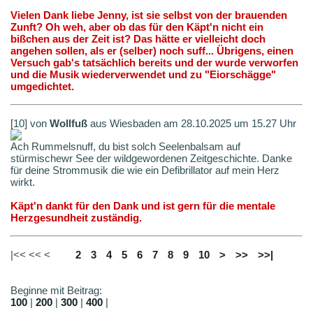
Vielen Dank liebe Jenny, ist sie selbst von der brauenden
Zunft? Oh weh, aber ob das für den Käpt'n nicht ein
bißchen aus der Zeit ist? Das hätte er vielleicht doch
angehen sollen, als er (selber) noch suff... Übrigens, einen
Versuch gab's tatsächlich bereits und der wurde verworfen
und die Musik wiederverwendet und zu "Eiorschägge"
umgedichtet.
[10] von
Wollfuß
aus Wiesbaden am 28.10.2025 um 15.27 Uhr
Ach Rummelsnuff, du bist solch Seelenbalsam auf
stürmischewr See der wildgewordenen Zeitgeschichte. Danke
für deine Strommusik die wie ein Defibrillator auf mein Herz
wirkt.
Käpt'n dankt für den Dank und ist gern für die mentale
Herzgesundheit zuständig.
|<< << <
1
2
3
4
5
6
7
8
9
10
>
>>
>>|
Beginne mit Beitrag:
100
|
200
|
300
|
400
|