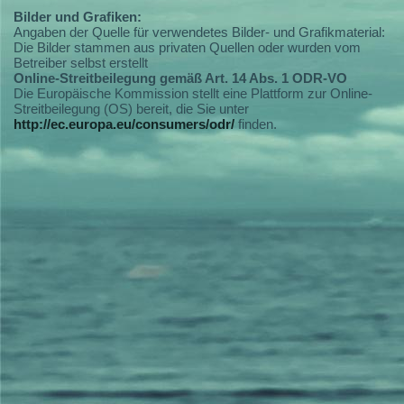
Bilder und Grafiken:
Angaben der Quelle für verwendetes Bilder- und Grafikmaterial:
Die Bilder stammen aus privaten Quellen oder wurden vom
Betreiber selbst erstellt
Online-Streitbeilegung gemäß Art. 14 Abs. 1 ODR-VO
Die Europäische Kommission stellt eine Plattform zur Online-
Streitbeilegung (OS) bereit, die Sie unter
http://ec.europa.eu/consumers/odr/
finden.