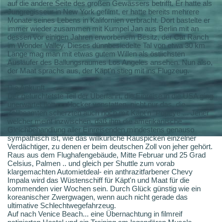
auf die andere Seite des großen Gewässers betrifft. Er hatte als
Jungregisseur in New York gefilmt, er hatte bereits mehrere
Monate seines Lebens in Kalifornien verbracht. Dort bastelte er
immer wieder zusammen mit Kumpel Jan aus Berlin mit an
dessen vor einigen Jahren erworbenem Besitz, der Cat Ranch
im Wonder Valley. Dieses dünnbesiedelte Tal von etwa 30 km
Länge mag man mit etwas gutem Willen als östlichsten
Ausläufer des Ballungsraumes Los Angeles ansehen. Nun also,
der Maat sprachs aus, der Käpt'n stieg mit ins Flugzeug.
Die Ankunft
Der gefürchtetste Teil der Überfahrt, die Einreise in die USA ging
unerwartet flott und locker vonstatten, nicht nur das, die
Zollbeamten scherzten auch noch mit Käpt'n "Popeye"... Jener
welcher meint inzwischen, daß ihm die amerikanische
Gleichbehandlung aller Einreisenden mindestens genauso
sympathisch ist, wie das willkürliche Rauspicken einzelner
Verdächtiger, zu denen er beim deutschen Zoll von jeher gehört.
Raus aus dem Flughafengebäude, Mitte Februar und 25 Grad
Celsius, Palmen .. und gleich per Shuttle zum vorab
klargemachten Automietdeal- ein anthrazitfarbener Chevy
Impala wird das Wüstenschiff für Käpt'n und Maat für die
kommenden vier Wochen sein. Durch Glück günstig wie ein
koreanischer Zwergwagen, wenn auch nicht gerade das
ultimative Schlechtwegefahrzeug.
Auf nach Venice Beach... eine Übernachtung in filmreif