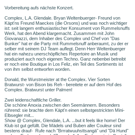
Vorbereitung aufs nächste Konzert.
Complex, L.A. Glendale. Bryan Weltenbuerger- Freund von
Käpt'ns Freund Maeckes (die Orsons) und was noch wichtiger
ist: seit langem enthusiastischer Konsument von Rummelsnuffs
Werk, hat den Abend klargemacht. Zusammen mit John
Giovanazzi, dem Inhaber des Complex und Chef von "Das
Bunker" hat er die Party mit Rummelsnuff anberaumt, zu der er
selber mit seinem DJ Team auflegt. Denn Herr Weltenbuerger
hat ein nahezu unerschöpfliches Repertoire an Musik und
produziert auch noch eigenen Techno. Ganz nebenbei betreibt
er noch eine Boutique in Los Feliz, ein Teil des Sortiments ist
von ihm selbst entworfen worden.
Donald, the Wurstmeister at the Complex. Vier Sorten
Bratwurst- von Bison bis Reh - bereitete er auf dem Hof des
Complex. Bratwurst unter Palmen!
Zwei leidenschaftliche Griller.
Die schöne Anoxia zwischen den Seemännern. Besonders
rührend: sie brachte dem Käpt'n einen selbstgestrickten Mini-
Elbsegler mit...
Show @ Complex, Glendale, L.A. ...but it feels like home! Der
Klub ist gut gefüllt. Die Mädels und Buben aller Couleur sind
bestens drauf- Rufe nach "Brrratwuuhsttsangä" und "Dä Hund"