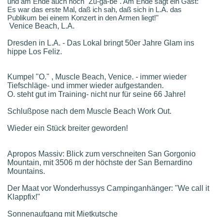
und am Ende auch noch "Zu-ga-be". Am Ende sagt ein Gast: "
Es war das erste Mal, daß ich sah, daß sich in L.A. das
Publikum bei einem Konzert in den Armen liegt!"
Venice Beach, L.A.
Dresden in L.A. - Das Lokal bringt 50er Jahre Glam ins
hippe Los Feliz.
Kumpel "O." , Muscle Beach, Venice. - immer wieder
Tiefschläge- und immer wieder aufgestanden.
O. steht gut im Training- nicht nur für seine 66 Jahre!
Schlußpose nach dem Muscle Beach Work Out.
Wieder ein Stück breiter geworden!
Apropos Massiv: Blick zum verschneiten San Gorgonio
Mountain, mit 3506 m der höchste der San Bernardino
Mountains.
Der Maat vor Wonderhussys Campinganhänger: "We call it
Klappfix!"
Sonnenaufgang mit Mietkutsche