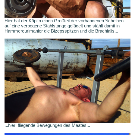
Hier hat der Käpt'n einen Großteil der vorhandenen Scheiben
auf eine verbogene Stahlstange gefädelt und stählt damit in
Hammercurlmanier die Bizepsspitzen und die Brachialis...
...hier: fliegende Bewegungen des Maates...