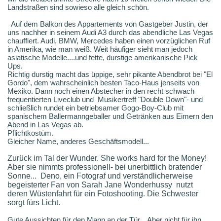
Landstraßen sind sowieso alle gleich schön.
Auf dem Balkon des Appartements von Gastgeber Justin, der
uns nachher in seinem Audi A3 durch das abendliche Las Vegas
chauffiert. Audi, BMW, Mercedes haben einen vorzüglichen Ruf
in Amerika, wie man weiß. Weit häufiger sieht man jedoch
asiatische Modelle....und fette, durstige amerikanische Pick
Ups.
Richtig durstig macht das üppige, sehr pikante Abendbrot bei "El
Gordo", dem wahrscheinlich besten Taco-Haus jenseits von
Mexiko. Dann noch einen Abstecher in den recht schwach
frequentierten Liveclub und Musikertreff "Double Down"- und
schließlich rundet ein betriebsamer Gogo-Boy-Club mit
spanischem Ballermanngeballer und Getränken aus Eimern den
Abend in Las Vegas ab.
Pflichtkostüm.
Gleicher Name, anderes Geschäftsmodell...
Zurück im Tal der Wunder. She works hard for the Money!
Aber sie nimmts professionell- bei unerbittlich bratender
Sonne... Deno, ein Fotograf und verständlicherweise
begeisterter Fan von Sarah Jane Wonderhussy nutzt
deren Wüstenfahrt für ein Fotoshooting
.
Die Schwester
sorgt fürs Licht.
Gute Aussichten für den Mann an der Tür... Aber nicht für ihn