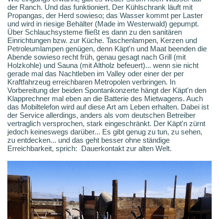
der Ranch. Und das funktioniert. Der Kühlschrank läuft mit
Propangas, der Herd sowieso; das Wasser kommt per Laster
und wird in riesige Behälter (Made im Westerwald) gepumpt.
Über Schlauchsysteme fließt es dann zu den sanitären
Einrichtungen bzw. zur Küche. Taschenlampen, Kerzen und
Petroleumlampen genügen, denn Käpt'n und Maat beenden die
Abende sowieso recht früh, genau gesagt nach Grill (mit
Holzkohle) und Sauna (mit Altholz befeuert)... wenn sie nicht
gerade mal das Nachtleben im Valley oder einer der per
Kraftfahrzeug erreichbaren Metropolen verbringen. In
Vorbereitung der beiden Spontankonzerte hängt der Käpt'n den
Klapprechner mal eben an die Batterie des Mietwagens. Auch
das Mobiltelefon wird auf diese Art am Leben erhalten. Dabei ist
der Service allerdings, anders als vom deutschen Betreiber
vertraglich versprochen, stark eingeschränkt. Der Käpt'n zürnt
jedoch keineswegs darüber... Es gibt genug zu tun, zu sehen,
zu entdecken... und das geht besser ohne ständige
Erreichbarkeit, sprich: Dauerkontakt zur alten Welt.