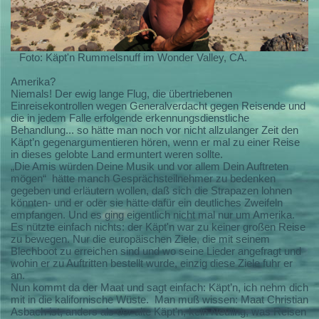
Foto: Käpt'n Rummelsnuff im Wonder Valley, CA.
Amerika?
Niemals! Der ewig lange Flug, die übertriebenen
Einreisekontrollen wegen Generalverdacht gegen Reisende und
die in jedem Falle erfolgende erkennungsdienstliche
Behandlung... so hätte man noch vor nicht allzulanger Zeit den
Käpt’n gegenargumentieren hören, wenn er mal zu einer Reise
in dieses gelobte Land ermuntert weren sollte.
„Die Amis würden Deine Musik und vor allem Dein Auftreten
mögen“
hätte manch Gesprächsteilnehmer zu bedenken
gegeben und erläutern wollen, daß sich die Strapazen lohnen
könnten- und er oder sie hätte dafür ein deutliches Zweifeln
empfangen. Und es ging eigentlich nicht mal nur um Amerika.
Es nützte einfach nichts: der Käpt'n war zu keiner großen Reise
zu bewegen. Nur die europäischen Ziele, die mit seinem
Blechboot zu erreichen sind und wo seine Lieder angefragt und
wohin er zu Auftritten bestellt wurde, einzig diese Ziele fuhr er
an.
Nun kommt da der Maat und sagt einfach: Käpt’n, ich nehm dich
mit in die kalifornische Wüste.
Man muß wissen: Maat Christian
Asbach ist, anders als der alte Käpt'n, kein Neuling, was Reisen