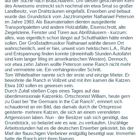
auf der Suche nach Brauchbarem. Um diesen gesicherten Kern
des Anwesens erstreckt sich nochmal ein etwa 5mal so großer
Landbesitz, von Drahtzäunen eingefaßt. Erworben und bebaut
wurde das Grundstück vom Jazztrompeter Nathanael Peterson
im Jahre 1983. Als Baumaterialien dienten ausgediente
Transportpaletten und andere Holzabfälle, Eisenschrott, alte
Ziegelsteine, Fenster und Türen aus Abrißhäusern - kurzum:
alles, was eigentlich schon längst auf Schutthalden hätte enden
sollen. Der Großstadtmusiker Nathanael wählte diesen Ort
wahrscheinlich, weil er hier, unweit vom hektischen L.A., Ruhe
und Entspannung finden konnte (dreieinhalb Stunden Autofahrt
sind kein langer Weg im amerikanischen Westen). Dennoch,
vor etwa zehn Jahren wollte Peterson seine Ranch nicht mehr
und vermietete sie. Ein verhängnisvoller Schritt.
Tom Whitefeather nannte sich der erste und einzige Mieter. Er
bewohnte die Ranch in Vollzeit und mit ihm kamen die Katzen.
Etwa 100 sollen es gewesen sein.
Durch Zufall stießen Cops eines Tages auf das
überdimensionale Katzenklo. Ortschronist William, heute gern
zu Gast bei "the Germans in the Cat Ranch", erinnert sich
schaudernd an ein Bild, das damals durch die Ortspresse
geisterte- mehrere Katzen, die sich an einem verendeten
Artgenossen laben. Nun - der Besitzer sah sich genötigt, das
Grundstück, so belastet wie es war, zu verkaufen. Unzählige
Arbeitsstunden hat es die deutschen Erwerber gekostet, bis der
Mief der flauschigen Vierbeiner endgültig beseitigt war. Immerhin
hatte die Ranch jetzt ihren Namen.