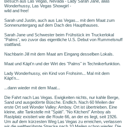
Besuch aus Las Vegas, Nevada - Lady Sarah Jane, alias
Wonderhussy, Las Vegas Showgirl -
wild and free!
Sarah und Justin, auch aus Las Vegas... mit dem Maat zum
Sonnenuntergang auf dem Dach des Haupthauses.
Sarah Jane und Schwester beim Frühstück im Truckerlokal
"Palms", wo zuvor das eigentliche U.S. Debut von Rummelsnuff
stattfand.
Nachbarin Jill mit dem Maat am Eingang desselben Lokals.
Maat und Käpt'n und der Wirt des "Palms" in Technikerfunktion.
Lady Wonderhussy, ein Kind von Frohsinn... Mal mit dem
Käpt'n...
...dann wieder mit dem Maat...
Die Fahrt nach Las Vegas. Ewigkeiten nichts, nur kahle Berge,
Sand und ausgedörrte Büsche. Endlich. Nach 60 Meilen der
erste Ort seit Wonder Valley: Amboy. Ort ist übertrieben. Eine
kleine, alte Tankstelle mit "Späti". "No Kitchen!" Amboy als
Rastplatz existiert wie die Route 66, an der es liegt, seit 1926.
Um auf dem kürzesten Weg Las Vegas zu erreichen, verlassen
wir die weltberühmte Strecke nach 10 Meilen schon wieder. Die