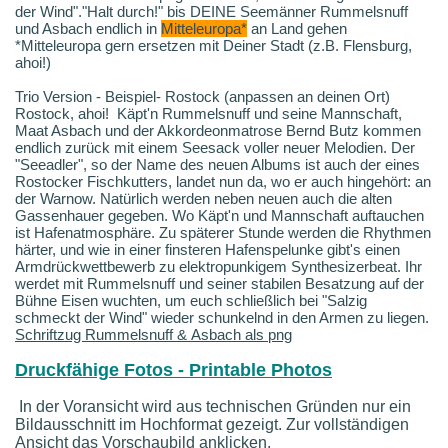
der Wind"."Halt durch!" bis DEINE Seemänner Rummelsnuff
und Asbach endlich in
Mitteleuropa*
an Land gehen
*Mitteleuropa gern ersetzen mit Deiner Stadt (z.B. Flensburg,
ahoi!)
Trio Version - Beispiel- Rostock (anpassen an deinen Ort)
Rostock, ahoi! Käpt'n Rummelsnuff und seine Mannschaft,
Maat Asbach und der Akkordeonmatrose Bernd Butz kommen
endlich zurück mit einem Seesack voller neuer Melodien. Der
"Seeadler", so der Name des neuen Albums ist auch der eines
Rostocker Fischkutters, landet nun da, wo er auch hingehört: an
der Warnow. Natürlich werden neben neuen auch die alten
Gassenhauer gegeben. Wo Käpt'n und Mannschaft auftauchen
ist Hafenatmosphäre. Zu späterer Stunde werden die Rhythmen
härter, und wie in einer finsteren Hafenspelunke gibt's einen
Armdrückwettbewerb zu elektropunkigem Synthesizerbeat. Ihr
werdet mit Rummelsnuff und seiner stabilen Besatzung auf der
Bühne Eisen wuchten, um euch schließlich bei "Salzig
schmeckt der Wind" wieder schunkelnd in den Armen zu liegen.
Schriftzug Rummelsnuff & Asbach als png
Druckfähige Fotos - Printable Photos
In der Voransicht wird aus technischen Gründen nur ein
Bildausschnitt im Hochformat gezeigt. Zur vollständigen
Ansicht das Vorschaubild anklicken.