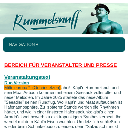
NAVIGATION +
BEREICH FÜR VERANSTALTER UND PRESSE
Veranstaltungstext
Duo Version
Mitteleuropa * (Ort einsetzen)
ahoi!
Käpt'n Rummelsnuff und
sein Maat Asbach kommen mit einem Seesack voller alter und
neuer Melodien.
Im Jahre 2025 startete das neue Album
"Seeadler" seinen Rundflug. Wo Käpt'n und Maat auftauchen ist
Hafenatmosphäre. Zu späterer Stunde werden die Rhythmen
härter, und wie in einer finsteren Hafenspelunke gibt's einen
Armdrückwettbewerb zu elektropunkigem Synthesizerbeat. Ihr
werdet mit dem Käpt'n Eisen wuchten. Um letztlich schließlich
wieder beim Schunkelpogo zu enden, denn "Salzig schmeckt