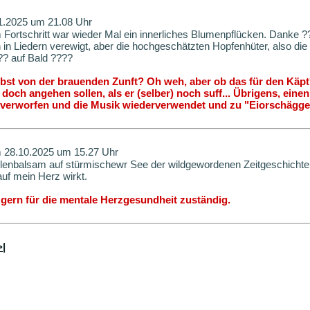
1.2025 um 21.08 Uhr
 Fortschritt war wieder Mal ein innerliches Blumenpflücken. Danke ?
 in Liedern verewigt, aber die hochgeschätzten Hopfenhüter, also di
?? auf Bald ????
selbst von der brauenden Zunft? Oh weh, aber ob das für den Käpt
ht doch angehen sollen, als er (selber) noch suff... Übrigens, ein
e verworfen und die Musik wiederverwendet und zu "Eiorschägge
28.10.2025 um 15.27 Uhr
lenbalsam auf stürmischewr See der wildgewordenen Zeitgeschichte.
auf mein Herz wirkt.
 gern für die mentale Herzgesundheit zuständig.
>|