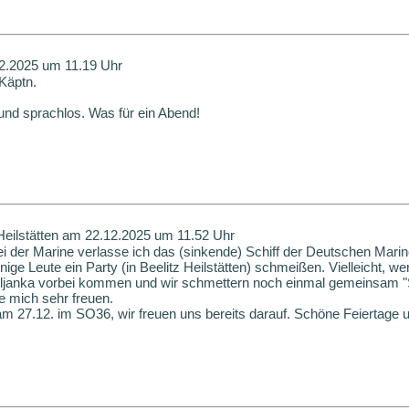
12.2025 um 11.19 Uhr
 Käptn.
und sprachlos. Was für ein Abend!
Heilstätten am 22.12.2025 um 11.52 Uhr
ei der Marine verlasse ich das (sinkende) Schiff der Deutschen Mari
ge Leute ein Party (in Beelitz Heilstätten) schmeißen. Vielleicht, we
oljanka vorbei kommen und wir schmettern noch einmal gemeinsam "
e mich sehr freuen.
am 27.12. im SO36, wir freuen uns bereits darauf. Schöne Feiertage un