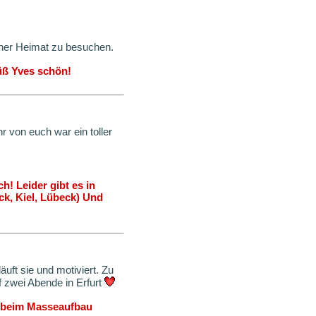
einer Heimat zu besuchen.
üß Yves schön!
 von euch war ein toller
! Leider gibt es in
ck, Kiel, Lübeck) Und
uft sie und motiviert. Zu
f zwei Abende in Erfurt
lg beim Masseaufbau