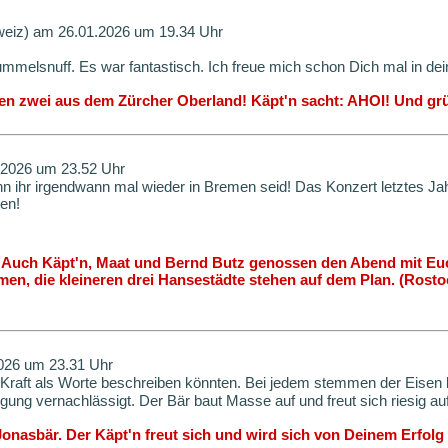
weiz) am 26.01.2026 um 19.34 Uhr
Rummelsnuff. Es war fantastisch. Ich freue mich schon Dich mal in d
ilen zwei aus dem Zürcher Oberland! Käpt'n sacht: AHOI! Und gr
2026 um 23.52 Uhr
n ihr irgendwann mal wieder in Bremen seid! Das Konzert letztes Jahr
en!
! Auch Käpt'n, Maat und Bernd Butz genossen den Abend mit Euch
men, die kleineren drei Hansestädte stehen auf dem Plan. (Rosto
2026 um 23.31 Uhr
Kraft als Worte beschreiben könnten. Bei jedem stemmen der Eisen lä
gung vernachlässigt. Der Bär baut Masse auf und freut sich riesig au
 Jonasbär. Der Käpt'n freut sich und wird sich von Deinem Erfo