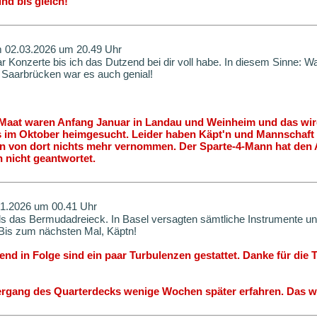
und bis gleich!
m 02.03.2026 um 20.49 Uhr
ar Konzerte bis ich das Dutzend bei dir voll habe. In diesem Sinne: 
n Saarbrücken war es auch genial!
 Maat waren Anfang Januar in Landau und Weinheim und das wir
 im Oktober heimgesucht. Leider haben Käpt'n und Mannschaft tr
n von dort nichts mehr vernommen. Der Sparte-4-Mann hat den A
 nicht geantwortet.
01.2026 um 00.41 Uhr
als das Bermudadreieck. In Basel versagten sämtliche Instrumente u
 Bis zum nächsten Mal, Käptn!
end in Folge sind ein paar Turbulenzen gestattet. Danke für die 
rgang des Quarterdecks wenige Wochen später erfahren. Das wi