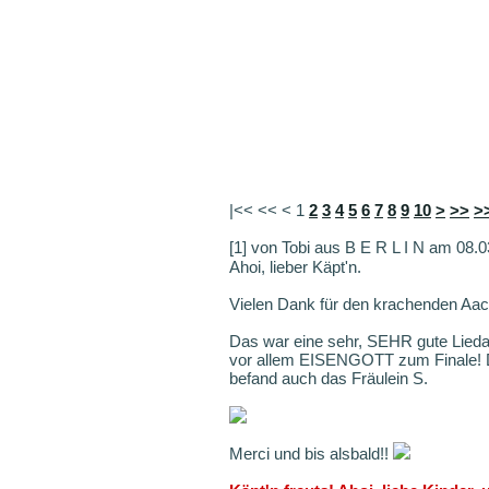
|<< << <
1
2
3
4
5
6
7
8
9
10
>
>>
>
[1] von Tobi aus B E R L I N am 08.
Ahoi, lieber Käpt'n.
Vielen Dank für den krachenden Aa
Das war eine sehr, SEHR gute L
vor allem EISENGOTT zum Finale! DIE 
befand auch das Fräulein S.
Merci und bis alsbald!!