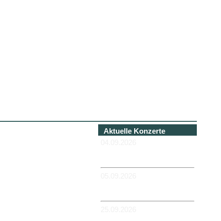
Aktuelle Konzerte
04.09.2026
-HANNOVER - Béi Chéz
Héinz
05.09.2026
-DUISBURG - RUHRORT -
Zum Hübi
25.09.2026
-MAGDEBURG -