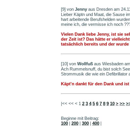
[9] von
Jenny
aus Dresden am 24.1
Lieber Käptn und Maat, die Sause im
hart arbeitende Berufshelden wurden
meine ich, die vermisse ich noch ??
Vielen Dank liebe Jenny, ist sie 
der Zeit ist? Das hätte er vielleic
tatsächlich bereits und der wurd
[10] von
Wollfuß
aus Wiesbaden am 
Ach Rummelsnuff, du bist solch See
Strommusik die wie ein Defibrillator 
Käpt'n dankt für den Dank und ist
|<< << <
1
2
3
4
5
6
7
8
9
10
>
>>
>
Beginne mit Beitrag:
100
|
200
|
300
|
400
|