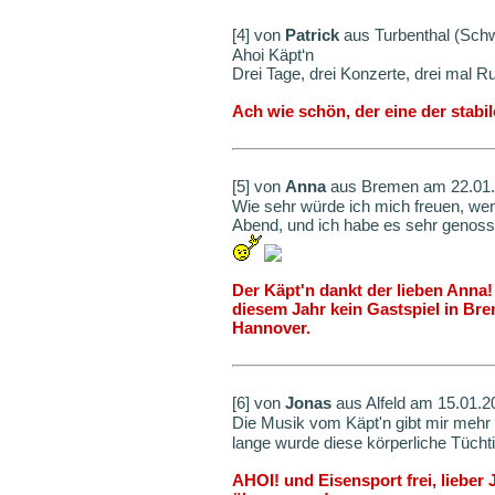
[4] von
Patrick
aus Turbenthal (Sch
Ahoi Käpt‘n
Drei Tage, drei Konzerte, drei mal 
Ach wie schön, der eine der stab
[5] von
Anna
aus Bremen am 22.01.
Wie sehr würde ich mich freuen, wen
Abend, und ich habe es sehr genoss
Der Käpt'n dankt der lieben Anna
diesem Jahr kein Gastspiel in Bre
Hannover.
[6] von
Jonas
aus Alfeld am 15.01.
Die Musik vom Käpt'n gibt mir mehr 
lange wurde diese körperliche Tüchti
AHOI! und Eisensport frei, lieber