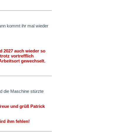
Wann kommt ihr mal wieder
d 2027 auch wieder so
otz vortrefflich
rbeitsort gewechselt.
nd die Maschine stürzte
Treue und grüß Patrick
rd ihm fehlen!