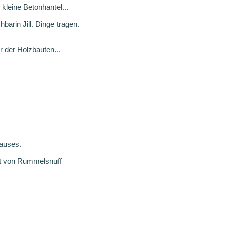
kleine Betonhantel...
barin Jill. Dinge tragen.
r der Holzbauten...
auses.
ut von Rummelsnuff