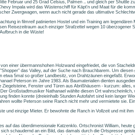
te Februar und 25 Grad Celsius, Palmen .. und gleich per Shuttle 
 Chevy Impala wird das Wüstenschiff für Käpt'n und Maat für die ko
ischer Zwergwagen, wenn auch nicht gerade das ultimative Schlecht
chtung in filmreif patinierten Hostel und ein Training am legendäre
iesen Reisezeitraum auch einziger Strafzettel wegen 10 überzogener S
Aufbruch in die Wüste!
on einer übermannshohen Holzwand eingefriedet, die von Stacheldrah
en "Shopper" das Valley, auf der Suche nach Brauchbarem. Um diesen
n etwa 5mal so großer Landbesitz, von Drahtzäunen eingefaßt. Erw
nael Peterson im Jahre 1983. Als Baumaterialien dienten ausgedien
te Ziegelsteine, Fenster und Türen aus Abrißhäusern - kurzum: alles, 
. Der Großstadtmusiker Nathanael wählte diesen Ort wahrscheinlich, w
ng finden konnte (dreieinhalb Stunden Autofahrt sind kein langer W
ren wollte Peterson seine Ranch nicht mehr und vermietete sie. Ein 
ste und einzige Mieter. Er bewohnte die Ranch in Vollzeit und mit ih
es auf das überdimensionale Katzenklo. Ortschronist William, heute g
 sich schaudernd an ein Bild, das damals durch die Ortspresse geist