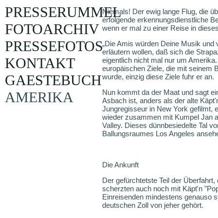
PRESSERUMMEL
Niemals! Der ewig lange Flug, die ü
erfolgende erkennungsdienstliche Be
FOTOARCHIV
wenn er mal zu einer Reise in dieses
PRESSEFOTOS
„Die Amis würden Deine Musik und v
erläutern wollen, daß sich die Strap
KONTAKT
eigentlich nicht mal nur um Amerika.
europäischen Ziele, die mit seinem B
GAESTEBUCH
wurde, einzig diese Ziele fuhr er an.
Nun kommt da der Maat und sagt einf
AMERIKA
Asbach ist, anders als der alte Käpt
Jungregisseur in New York gefilmt, e
wieder zusammen mit Kumpel Jan au
Valley. Dieses dünnbesiedelte Tal v
Ballungsraumes Los Angeles ansehen.
Die Ankunft
Der gefürchtetste Teil der Überfahrt,
scherzten auch noch mit Käpt'n "Pop
Einreisenden mindestens genauso sym
deutschen Zoll von jeher gehört.