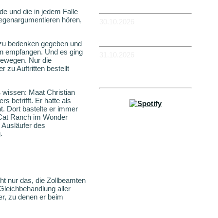
Flowerpower
e und die in jedem Falle
 gegenargumentieren hören,
30.10.2026
-WIESBADEN -
Schlachthof
zu bedenken gegeben und
feln empfangen. Und es ging
31.10.2026
 bewegen. Nur die
-KÖLN - BüZe Ehrenfeld -
zu Auftritten bestellt
Em Drügge Pitter: 9.
HAFENCASINO
wissen: Maat Christian
 betrifft. Er hatte als
t. Dort bastelte er immer
 Cat Ranch im Wonder
 Ausläufer des
.
Impressum
cht nur das, die Zollbeamten
Gleichbehandlung aller
er, zu denen er beim