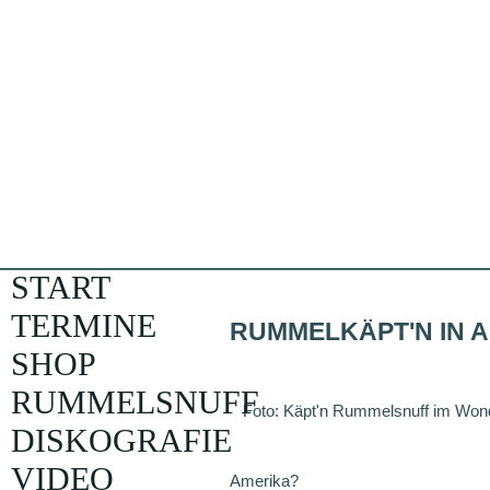
START
TERMINE
RUMMELKÄPT'N IN 
SHOP
RUMMELSNUFF
Foto: Käpt'n Rummelsnuff im Wond
DISKOGRAFIE
VIDEO
Amerika?