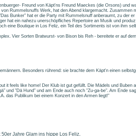
enbuerger- Freund von Käpt'ns Freund Maeckes (die Orsons) und was 
t von Rummelsnuffs Werk, hat den Abend klargemacht. Zusammen m
Das Bunker" hat er die Party mit Rummelsnuff anberaumt, zu der er
ger hat ein nahezu unerschöpfliches Repertoire an Musik und produz
ch eine Boutique in Los Feliz, ein Teil des Sortiments ist von ihm se
plex. Vier Sorten Bratwurst- von Bison bis Reh - bereitete er auf d
männern. Besonders rührend: sie brachte dem Käpt'n einen selbstge
t it feels like home! Der Klub ist gut gefüllt. Die Mädels und Buben a
gä" und "Dä Hund" und am Ende auch noch "Zu-ga-be". Am Ende sagt
L.A. das Publikum bei einem Konzert in den Armen liegt!"
t 50er Jahre Glam ins hippe Los Feliz.