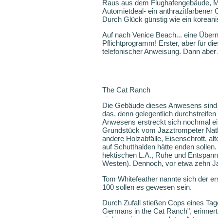
Raus aus dem Flughafengebäude, Mit
Automietdeal- ein anthrazitfarbener
Durch Glück günstig wie ein korean
Auf nach Venice Beach... eine Überna
Pflichtprogramm! Erster, aber für d
telefonischer Anweisung. Dann aber 
The Cat Ranch
Die Gebäude dieses Anwesens sind v
das, denn gelegentlich durchstreif
Anwesens erstreckt sich nochmal ei
Grundstück vom Jazztrompeter Natha
andere Holzabfälle, Eisenschrott, al
auf Schutthalden hätte enden sollen
hektischen L.A., Ruhe und Entspannu
Westen). Dennoch, vor etwa zehn Jah
Tom Whitefeather nannte sich der er
100 sollen es gewesen sein.
Durch Zufall stießen Cops eines Tag
Germans in the Cat Ranch", erinnert