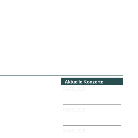
Aktuelle Konzerte
04.09.2026
-HANNOVER - Béi Chéz
Héinz
05.09.2026
-DUISBURG - RUHRORT -
Zum Hübi
25.09.2026
-MAGDEBURG -