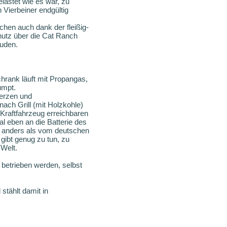
lastet wie es war, zu
 Vierbeiner endgültig
hen auch dank der fleißig-
hutz über die Cat Ranch
äuden.
hrank läuft mit Propangas,
umpt.
Kerzen und
ch Grill (mit Holzkohle)
 Kraftfahrzeug erreichbaren
l eben an die Batterie des
s, anders als vom deutschen
gibt genug zu tun, zu
 Welt.
betrieben werden, selbst
stählt damit in