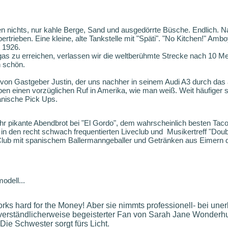
n nichts, nur kahle Berge, Sand und ausgedörrte Büsche. Endlich. N
ertrieben. Eine kleine, alte Tankstelle mit "Späti". "No Kitchen!" Amboy
t 1926.
 zu erreichen, verlassen wir die weltberühmte Strecke nach 10 Mei
h schön.
on Gastgeber Justin, der uns nachher in seinem Audi A3 durch das
en einen vorzüglichen Ruf in Amerika, wie man weiß. Weit häufiger s
kanische Pick Ups.
ehr pikante Abendbrot bei "El Gordo", dem wahrscheinlich besten Tac
n den recht schwach frequentierten Liveclub und Musikertreff "Doub
Club mit spanischem Ballermanngeballer und Getränken aus Eimern 
dell...
rks hard for the Money!
Aber sie nimmts professionell- bei unerb
 verständlicherweise begeisterter Fan von Sarah Jane Wonderh
Die Schwester sorgt fürs Licht.