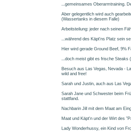
...gemeinsames Oberarmtraining. Der
Aber gelegentlich wird auch gearbeit
(Wassertanks in diesem Falle)
Arbeitsteilung: jeder nach seinen Fä
...während des Käpt'ns Platz sein selb
Hier wird gerade Ground Beef, 9% Fa
...doch meist gibt es frische Steaks 
Besuch aus Las Vegas, Nevada - La
wild and free!
Sarah und Justin, auch aus Las Ve
Sarah Jane und Schwester beim Früh
stattfand.
Nachbarin Jill mit dem Maat am Ein
Maat und Käpt'n und der Wirt des "P
Lady Wonderhussy, ein Kind von Froh