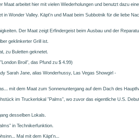
 Maat arbeitet hier mit vielen Wiederholungen und benutzt dazu eine 
et in Wonder Valley. Käpt'n und Maat beim Subbotnik für die liebe Nach
higkeiten. Der Maat zeigt Erfindergeist beim Ausbau und der Reparatu
er geklinkerter Grill ist.
t, zu Buletten geknetet.
("London Broil", das Pfund zu $ 4.99)
dy Sarah Jane, alias Wonderhussy, Las Vegas Showgirl -
gas... mit dem Maat zum Sonnenuntergang auf dem Dach des Haupth
stück im Truckerlokal "Palms", wo zuvor das eigentliche U.S. Deb
gang desselben Lokals.
alms" in Technikerfunktion.
sinn... Mal mit dem Käpt'n...