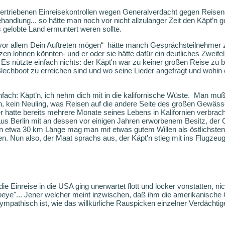
bertriebenen Einreisekontrollen wegen Generalverdacht gegen Reisend
handlung... so hätte man noch vor nicht allzulanger Zeit den Käpt’n
 gelobte Land ermuntert weren sollte.
or allem Dein Auftreten mögen“
hätte manch Gesprächsteilnehmer 
azen lohnen könnten- und er oder sie hätte dafür ein deutliches Zwei
 Es nützte einfach nichts: der Käpt'n war zu keiner großen Reise zu
lechboot zu erreichen sind und wo seine Lieder angefragt und wohin er 
ach: Käpt’n, ich nehm dich mit in die kalifornische Wüste.
Man muß 
'n, kein Neuling, was Reisen auf die andere Seite des großen Gewässers
r hatte bereits mehrere Monate seines Lebens in Kalifornien verbrach
s Berlin mit an dessen vor einigen Jahren erworbenem Besitz, der
on etwa 30 km Länge mag man mit etwas gutem Willen als östlichsten
 Nun also, der Maat sprachs aus, der Käpt'n stieg mit ins Flugzeug
 die Einreise in die USA ging unerwartet flott und locker vonstatten, ni
eye"... Jener welcher meint inzwischen, daß ihm die amerikanische 
pathisch ist, wie das willkürliche Rauspicken einzelner Verdächtig