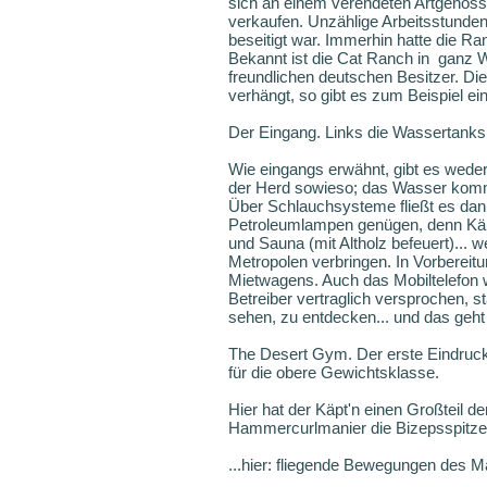
sich an einem verendeten Artgenosse
verkaufen. Unzählige Arbeitsstunden 
beseitigt war. Immerhin hatte die Ra
Bekannt ist die Cat Ranch in ganz W
freundlichen deutschen Besitzer. D
verhängt, so gibt es zum Beispiel e
Der Eingang. Links die Wassertanks
Wie eingangs erwähnt, gibt es weder
der Herd sowieso; das Wasser kommt
Über Schlauchsysteme fließt es dan
Petroleumlampen genügen, denn Käpt
und Sauna (mit Altholz befeuert)... 
Metropolen verbringen. In Vorbereit
Mietwagens. Auch das Mobiltelefon w
Betreiber vertraglich versprochen, s
sehen, zu entdecken... und das geht 
The Desert Gym. Der erste Eindruck 
für die obere Gewichtsklasse.
Hier hat der Käpt'n einen Großteil d
Hammercurlmanier die Bizepsspitzen 
...hier: fliegende Bewegungen des Ma