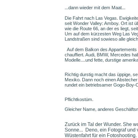
...dann wieder mit dem Maat...
Die Fahrt nach Las Vegas. Ewigkeite
seit Wonder Valley: Amboy. Ort ist üb
wie die Route 66, an der es liegt, sei
Um auf dem kürzesten Weg Las Vegas
Landstraßen sind sowieso alle gleic
Auf dem Balkon des Appartements v
chauffiert. Audi, BMW, Mercedes hab
Modelle....und fette, durstige ameri
Richtig durstig macht das üppige, s
Mexiko. Dann noch einen Abstecher i
rundet ein betriebsamer Gogo-Boy-
Pflichtkostüm.
Gleicher Name, anderes Geschäftsmo
Zurück im Tal der Wunder. She wo
Sonne... Deno, ein Fotograf und
Wüstenfahrt für ein Fotoshooting
.