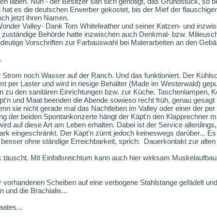
n laben. Nun - der Besitzer sah sich genötigt, das Grundstück, so be
hat es die deutschen Erwerber gekostet, bis der Mief der flauschigen
nch jetzt ihren Namen.
onder Valley- Dank Tom Whitefeather und seiner Katzen- und inzwisc
ie zuständige Behörde hatte inzwischen auch Denkmal- bzw. Milieusc
indeutige Vorschriften zur Farbauswahl bei Malerarbeiten an den Geb
.
 Strom noch Wasser auf der Ranch. Und das funktioniert. Der Kühlsc
 per Laster und wird in riesige Behälter (Made im Westerwald) gep
n zu den sanitären Einrichtungen bzw. zur Küche. Taschenlampen, 
'n und Maat beenden die Abende sowieso recht früh, genau gesagt na
wenn sie nicht gerade mal das Nachtleben im Valley oder einer der per
ung der beiden Spontankonzerte hängt der Käpt'n den Klapprechner ma
ird auf diese Art am Leben erhalten. Dabei ist der Service allerding
tark eingeschränkt. Der Käpt'n zürnt jedoch keineswegs darüber... Es 
besser ohne ständige Erreichbarkeit, sprich: Dauerkontakt zur alten
täuscht. Mit Einfallsreichtum kann auch hier wirksam Muskelaufbau 
er vorhandenen Scheiben auf eine verbogene Stahlstange gefädelt und 
und die Brachialis...
ates...